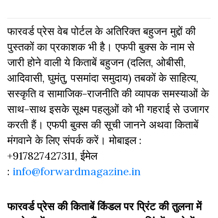
फारवर्ड प्रेस वेब पोर्टल के अतिरिक्‍त बहुजन मुद्दों की
पुस्‍तकों का प्रकाशक भी है। एफपी बुक्‍स के नाम से
जारी होने वाली ये किताबें बहुजन (दलित, ओबीसी,
आदिवासी, घुमंतु, पसमांदा समुदाय) तबकों के साहित्‍य,
सस्‍क‍ृति व सामाजिक-राजनीति की व्‍यापक समस्‍याओं के
साथ-साथ इसके सूक्ष्म पहलुओं को भी गहराई से उजागर
करती हैं। एफपी बुक्‍स की सूची जानने अथवा किताबें
मंगवाने के लिए संपर्क करें। मोबाइल :
+917827427311, ईमेल
:
info@forwardmagazine.in
फारवर्ड प्रेस की किताबें किंडल पर प्रिंट की तुलना में