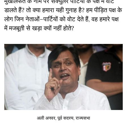
मुखालफत
के
नाम
पर
सेक्युलर
पार्टियों
के
पक्ष
में
वोट
डालते
हैं
?
तो
क्या
हमारा
यही
गुनाह
है
?
हम
पीड़ित
पक्ष
के
लोग
जिन
नेताओं
–
पार्टियों
को
वोट
देते
हैं,
वह
हमारे
पक्ष
में
मजबूती
से
खड़ा
क्यों
नहीं
होते
?
अली अनवर, पूर्व सदस्य, राज्यसभा