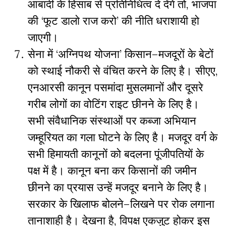
आबादी
के
हिसाब
से
प्रतिनिधित्व
दे
देंगे
तो
,
भाजपा
की
‘
फूट
डालो
राज
करो
’
की
नीति
धराशायी
हो
जाएगी।
सेना
में
‘
अग्निपथ
योजना
’
किसान
–
मजदूरों
के
बेटों
को
स्थाई
नौकरी
से
वंचित
करने
के
लिए
है।
सीएए
,
एनआरसी
कानून
पसमांदा
मुसलमानों
और
दूसरे
गरीब
लोगों
का
वोटिंग
राइट
छीनने
के
लिए
है।
सभी
संवैधानिक
संस्थाओं
पर
कब्जा
अभियान
जम्हूरियत
का
गला
घोटने
के
लिए
है।
मजदूर
वर्ग
के
सभी
हिमायती
कानूनों
को
बदलना
पूंजीपतियों
के
पक्ष
में
है।
कानून
बना
कर
किसानों
की
जमीन
छीनने
का
प्रयास
उन्हें
मजदूर
बनाने
के
लिए
है।
सरकार
के
खिलाफ
बोलने
–
लिखने
पर
रोक
लगाना
तानाशाही
है।
देखना
है
,
विपक्ष
एकजुट
होकर
इस