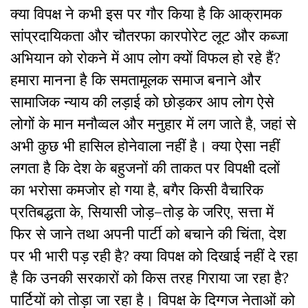
क्या
विपक्ष
ने
कभी
इस
पर
गौर
किया
है
कि
आक्रामक
सांप्रदायिकता
और
चौतरफा
कारपोरेट
लूट
और
कब्जा
अभियान
को
रोकने
में
आप
लोग
क्यों
विफल
हो
रहे
हैं
?
हमारा
मानना
है
कि
समतामूलक
समाज
बनाने
और
सामाजिक
न्याय
की
लड़ाई
को
छोड़कर
आप
लोग
ऐसे
लोगों
के
मान
मनौव्वल
और
मनुहार
में
लग
जाते
है
,
जहां
से
अभी
कुछ
भी
हासिल
होनेवाला
नहीं
है।
क्या
ऐसा
नहीं
लगता
है
कि
देश
के
बहुजनों
की
ताकत
पर
विपक्षी
दलों
का
भरोसा
कमजोर
हो
गया
है
,
बगैर
किसी
वैचारिक
प्रतिबद्धता
के
,
सियासी
जोड़
–
तोड़
के
जरिए
,
सत्ता
में
फिर
से
जाने
तथा
अपनी
पार्टी
को
बचाने
की
चिंता
,
देश
पर
भी
भारी
पड़
रही
है?
क्या
विपक्ष
को
दिखाई
नहीं
दे
रहा
है
कि
उनकी
सरकारों
को
किस
तरह
गिराया
जा
रहा
है?
पार्टियों
को
तोड़ा
जा
रहा
है।
विपक्ष
के
दिग्गज
नेताओं
को