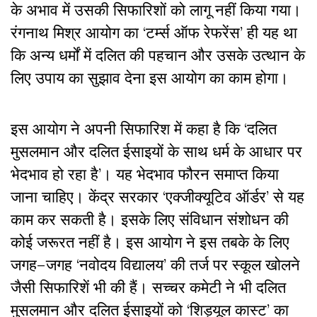
के
अभाव
में
उसकी
सिफारिशों
को
लागू
नहीं
किया
गया।
रंगनाथ
मिश्र
आयोग
का
‘
टर्म्स
ऑफ
रेफरेंस
’
ही
यह
था
कि
अन्य
धर्मों
में
दलित
की
पहचान
और
उसके
उत्थान
के
लिए
उपाय
का
सुझाव
देना
इस
आयोग
का
काम
होगा।
इस
आयोग
ने
अपनी
सिफारिश
में
कहा
है
कि
‘
दलित
मुसलमान
और
दलित
ईसाइयों
के
साथ
धर्म
के
आधार
पर
भेदभाव
हो
रहा
है
’
।
यह
भेदभाव
फौरन
समाप्त
किया
जाना
चाहिए।
केंद्र
सरकार
‘
एक्जीक्यूटिव
ऑर्डर
’
से
यह
काम
कर
सकती
है।
इसके
लिए
संविधान
संशोधन
की
कोई
जरूरत
नहीं
है।
इस
आयोग
ने
इस
तबके
के
लिए
जगह
–
जगह
‘
नवोदय
विद्यालय
’
की
तर्ज
पर
स्कूल
खोलने
जैसी
सिफारिशें
भी
की
हैं।
सच्चर
कमेटी
ने
भी
दलित
मुसलमान
और
दलित
ईसाइयों
को
‘
शिड्यूल
कास्ट
’
का