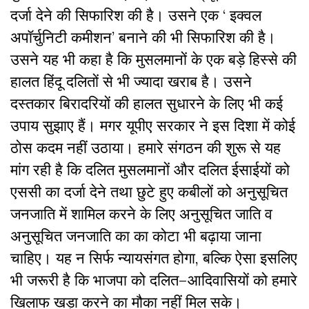
दर्जा
देने
की
सिफारिश
की
है।
उसने
एक
‘
इक्वल
अपॉर्चुनिटी
कमीशन
’
बनाने
की
भी
सिफारिश
की
है।
उसने
यह
भी
कहा
है
कि
मुसलमानों
के
एक
बड़े
हिस्से
की
हालत
हिंदू
दलितों
से
भी
ज्यादा
खराब
है।
उसने
दस्तकार
बिरादरियों
की
हालत
सुधारने
के
लिए
भी
कई
उपाय
सुझाए
हैं।
मगर
यूपीए
सरकार
ने
इस
दिशा
में
कोई
ठोस
कदम
नहीं
उठाया।
हमारे
संगठन
की
शुरू
से
यह
मांग
रही
है
कि
दलित
मुसलमानों
और
दलित
ईसाईयों
को
एससी
का
दर्जा
देने
तथा
छुटे
हुए
कबीलों
को
अनुसूचित
जनजाति
में
शामिल
करने
के
लिए
अनुसूचित जाति व
अनुसूचित जनजाति का
का
कोटा
भी
बढ़ाया
जाना
चाहिए।
यह
न
सिर्फ
न्यायसंगत
होगा,
बल्कि
ऐसा
इसलिए
भी
जरूरी
है
कि
भाजपा
को
दलित
–
आदिवासियों
को
हमारे
खिलाफ
खड़ा
करने
का
मौका
नहीं
मिल
सके।