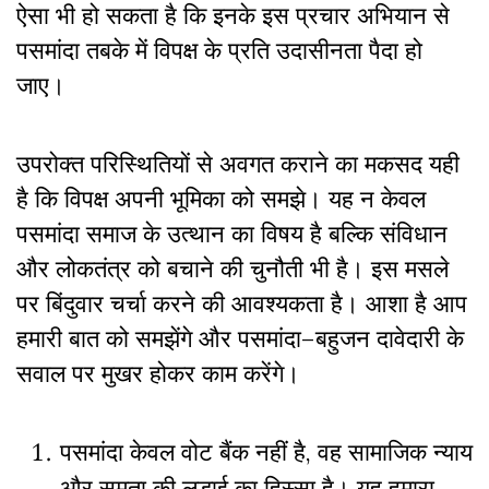
ऐसा
भी
हो
सकता
है
कि
इनके
इस
प्रचार
अभियान
से
पसमांदा
तबके
में
विपक्ष
के
प्रति
उदासीनता
पैदा
हो
जाए।
उपरोक्त
परिस्थितियों
से
अवगत
कराने
का
मकसद
यही
है
कि
विपक्ष
अपनी
भूमिका
को
समझे।
यह
न
केवल
पसमांदा
समाज
के
उत्थान
का
विषय
है
बल्कि
संविधान
और
लोकतंत्र
को
बचाने
की
चुनौती
भी
है। इस मसले
पर बिंदुवार चर्चा करने की आवश्यकता है।
आशा
है
आप
हमारी
बात
को
समझेंगे
और
पसमांदा
–
बहुजन
दावेदारी
के
सवाल
पर
मुखर
होकर
काम
करेंगे।
पसमांदा
केवल
वोट
बैंक
नहीं
है
,
वह
सामाजिक
न्याय
और
समता
की
लड़ाई
का
हिस्सा
है।
यह
हमारा