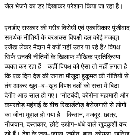
जेल
भेजने
का
डर
दिखाकर
परेशान
किया
जा
रहा
है।
एनडीए
सरकार
की
गरीब
विरोधी
एवं
एकाधिकार
पूंजीवाद
समर्थक
नीतियों
के
बरअक्स
विपक्षी
दल
कोई
मजबूत
एजेंडा
लेकर
मैदान
में
क्यों
नहीं
उतर
पा
रहे
हैं
?
विपक्ष
सिर्फ
उनकी
नीतियों
के
खिलाफ
मौखिक
प्रतिक्रिया
व्यक्त
कर
रहा
हैं।
कहीं
विपक्ष
को
ऐसा
तो
नहीं
लगता
है
कि
एक
दिन
देश
की
जनता
मौजूदा
हुकूमत
की
नीतियों
से
तंग
आकर
खुद
–
ब
–
खुद
विपक्ष
दलों
को
सत्ता
में
बिठा
देगी
? आठ
साल
हो
गए।
‘
नोटबंदी
, कोरोना
महामारी
और
कमरतोड़
महंगाई
के
बीच
रिकार्डतोड़
बेरोजगारी
से
लोगों
का
जीना
मुहाल
हो
गया
है।
किसान
,
मजदूर
,
छात्र
,
नौजवान
,
दस्तकार
,
छोटे
उद्योग
–
धंधे
वाले
खुदकुशी
कर
रहे
हैं।
देश
के
जल
–
जंगल
,
जमीन
,
बालू
,
कोयला
,
खनिज