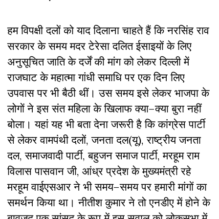
हम विपक्षी
दलों
को
याद
दिलाना
चाहते
हैं
कि
नरसिंह
राव
सरकार
के
समय
मदर
टेरेसा
दलित
ईसाइयों
के लिए
अनुसूचित जाति के दर्जें की
मांग
को
लेकर
दिल्ली
में
राजघाट
के
महात्मा
गांधी
समाधि
पर
एक
दिन
लिए
उपवास
पर
भी
बैठी
थीं।
उस
समय
इसे लेकर
भाजपा
के
लोगों
ने
इस
संत
महिला
के
खिलाफ
क्या
–
क्या
बुरा
नहीं
बोला।
यहां
यह
भी
बता
देना
जरूरी
है
कि
कांग्रेस
पार्टी
से
लेकर
वामपंथी
दलों
,
जनता
दल
(
यू
),
राष्ट्रीय
जनता
दल
,
समाजवादी
पार्टी
,
बहुजन
समाज
पार्टी
,
मरहूम
राम
विलास
पासवान
जी
,
आंध्र
प्रदेश
के
मुख्यमंत्री
रहे
मरहूम
वाईएसआर
ने
भी
समय
–
समय
पर
हमारी
मांगों
का
समर्थन
किया
था।
नीतीश
कुमार
ने
तो
एनडीए
में
होने
के
बावजूद
एक
सांसद
के
रूप
में
इस
सवाल
को
लोकसभा
में