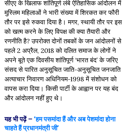
सीएए
के
खिलाफ
शांतिपूर्ण
लंबे
ऐतिहासिक
आंदोलन
में
मुस्लिम
महिलाओं
ने
भारी
संख्या
में
शिरकत
कर
फौरी
तौर
पर
इसे
रुकवा
दिया
है।
मगर
,
स्थायी
तौर
पर
इस
को
खत्म
करने
के
लिए
विपक्ष
की
क्या
तैयारी
और
रणनीति
है
?
उपरोक्त
दोनों
तबकों
के
जन
आंदोलनों
से
पहले
2
अप्रैल,
2018
को
दलित
समाज
के
लोगों
ने
अपने
बूते
एक
दिवसीय
शांतिपूर्ण
‘
भारत
बंद
’
के
जरिए
संसद
से
पारित
अनुसूचित जाति-अनुसूचित जनजाति
अत्याचार निवारण अधिनियम-1998
में
संशोधन
को
वापस
करा
दिया।
किसी
पार्टी
के
आह्वान
पर
यह
बंद
और
आंदोलन
नहीं
हुए
थे।
यह भी पढ़ें –
‘हम पसमांदा हैं और अब पेशमांदा होना
चाहते हैं प्रधानमंत्री जी’