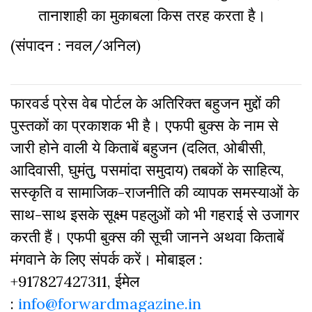
तानाशाही
का
मुकाबला
किस
तरह
करता
है।
(संपादन : नवल/अनिल)
फारवर्ड प्रेस वेब पोर्टल के अतिरिक्‍त बहुजन मुद्दों की
पुस्‍तकों का प्रकाशक भी है। एफपी बुक्‍स के नाम से
जारी होने वाली ये किताबें बहुजन (दलित, ओबीसी,
आदिवासी, घुमंतु, पसमांदा समुदाय) तबकों के साहित्‍य,
सस्‍क‍ृति व सामाजिक-राजनीति की व्‍यापक समस्‍याओं के
साथ-साथ इसके सूक्ष्म पहलुओं को भी गहराई से उजागर
करती हैं। एफपी बुक्‍स की सूची जानने अथवा किताबें
मंगवाने के लिए संपर्क करें। मोबाइल :
+917827427311, ईमेल
:
info@forwardmagazine.in