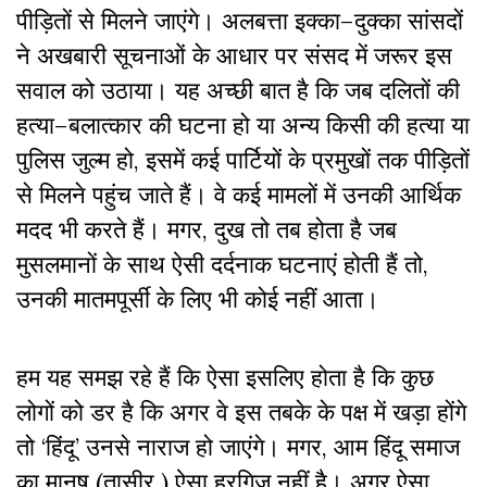
पीड़ितों
से
मिलने
जाएंगे।
अलबत्ता
इक्का
–
दुक्का
सांसदों
ने
अखबारी
सूचनाओं
के
आधार
पर
संसद
में
जरूर
इस
सवाल
को
उठाया।
यह
अच्छी
बात
है
कि
जब
दलितों
की
हत्या
–
बलात्कार
की
घटना
हो
या
अन्य
किसी
की
हत्या
या
पुलिस
जुल्म
हो
,
इसमें
कई
पार्टियों
के
प्रमुखों
तक
पीड़ितों
से
मिलने
पहुंच
जाते
हैं।
वे
कई
मामलों
में
उनकी
आर्थिक
मदद
भी
करते
हैं।
मगर
,
दुख
तो
तब
होता
है
जब
मुसलमानों
के
साथ
ऐसी
दर्दनाक
घटनाएं
होती
हैं
तो
,
उनकी
मातमपूर्सी
के
लिए
भी
कोई
नहीं
आता।
हम
यह
समझ
रहे
हैं
कि
ऐसा
इसलिए
होता
है
कि
कुछ
लोगों
को
डर
है
कि
अगर
वे
इस
तबके
के
पक्ष
में
खड़ा
होंगे
तो
‘
हिंदू
’
उनसे
नाराज
हो
जाएंगे।
मगर
,
आम
हिंदू
समाज
का
मानष
(
तासीर
)
ऐसा
हरगिज
नहीं
है।
अगर
ऐसा