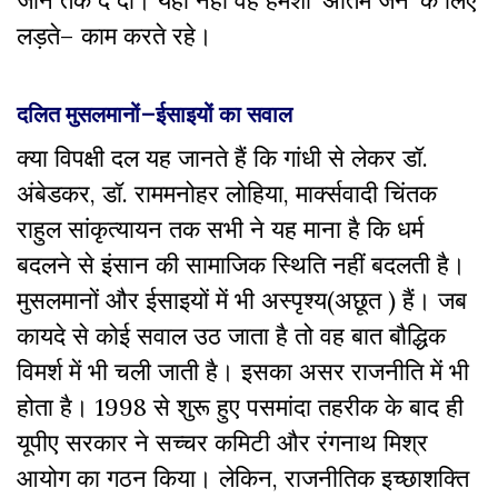
जान
तक
दे
दी।
यही
नहीं
वह
हमेशा
‘
अंतिम
जन
’
के
लिए
लड़ते
–
काम
करते
रहे।
दलित
मुसलमानों
–
ईसाइयों
का
सवाल
क्या
विपक्षी
दल
यह
जानते
हैं
कि
गांधी
से
लेकर
डॉ.
अंबेडकर
,
डॉ.
राममनोहर
लोहिया
,
मार्क्सवादी
चिंतक
राहुल
सांकृत्यायन
तक
सभी
ने
यह
माना
है
कि
धर्म
बदलने
से
इंसान
की
सामाजिक
स्थिति
नहीं
बदलती
है।
मुसलमानों
और
ईसाइयों
में
भी
अस्पृश्य
(
अछूत
)
हैं।
जब
कायदे
से
कोई
सवाल
उठ
जाता
है
तो
वह
बात
बौद्धिक
विमर्श
में
भी
चली
जाती
है।
इसका
असर
राजनीति
में
भी
होता
है।
1998
से
शुरू
हुए
पसमांदा
तहरीक
के
बाद
ही
यूपीए
सरकार
ने
सच्चर
कमिटी
और
रंगनाथ
मिश्र
आयोग
का
गठन
किया।
लेकिन
,
राजनीतिक
इच्छाशक्ति