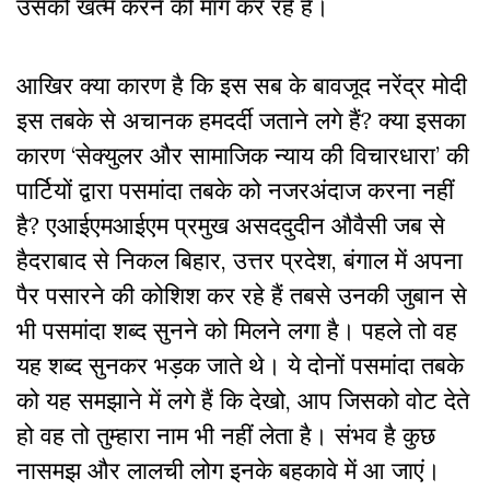
उसको
खत्म
करने
की
मांग
कर
रहे
हैं।
आखिर
क्या
कारण
है
कि
इस
सब
के
बावजूद
नरेंद्र मोदी
इस
तबके
से
अचानक
हमदर्दी
जताने
लगे
हैं
?
क्या
इसका
कारण
‘
सेक्युलर
और
सामाजिक
न्याय
की विचार
धारा
’
की
पार्टियों
द्वारा
पसमांदा
तबके
को
नजरअंदाज
करना
नहीं
है
?
एआईएमआईएम
प्रमुख
असददुदीन
औवैसी
जब
से
हैदराबाद
से
निकल
बिहार
,
उत्तर
प्रदेश
,
बंगाल
में
अपना
पैर
पसारने
की
कोशिश
कर
रहे
हैं
तबसे
उनकी
जुबान
से
भी
पसमांदा
शब्द
सुनने
को
मिलने
लगा
है।
पहले
तो
वह
यह
शब्द
सुनकर
भड़क
जाते
थे।
ये
दोनों
पसमांदा
तबके
को
यह
समझाने
में
लगे
हैं
कि
देखो
,
आप
जिसको
वोट
देते
हो
वह
तो
तुम्हारा
नाम
भी
नहीं
लेता
है।
संभव
है
कुछ
नासमझ
और
लालची
लोग
इनके
बहकावे
में
आ
जाएं।