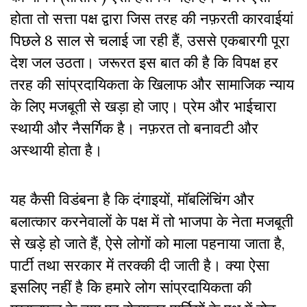
होता
तो
सत्ता
पक्ष
द्वारा
जिस
तरह
की
नफ़रती
कारवाईयां
पिछले
8
साल
से
चलाई
जा
रही
हैं,
उससे
एकबारगी
पूरा
देश
जल
उठता।
जरूरत
इस
बात
की
है
कि
विपक्ष
हर
तरह
की
सांप्रदायिकता
के
खिलाफ
और
सामाजिक
न्याय
के
लिए
मजबूती
से
खड़ा
हो
जाए।
प्रेम
और
भाईचारा
स्थायी
और
नैसर्गिक
है।
नफ़रत
तो
बनावटी
और
अस्थायी
होता
है।
यह
कैसी
विडंबना
है
कि
दंगाइयों
,
मॉबलिंचिंग
और
बलात्कार
करनेवालों
के
पक्ष
में
तो
भाजपा
के
नेता
मजबूती
से
खड़े
हो
जाते
हैं
,
ऐसे
लोगों
को
माला
पहनाया
जाता
है
,
पार्टी
तथा
सरकार
में
तरक्की
दी
जाती
है।
क्या
ऐसा
इसलिए
नहीं
है
कि
हमारे
लोग
सांप्रदायिकता
की