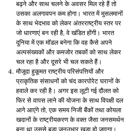
बढ़ने
और
साथ
चलने
के
अवसर
मिल
रहे
हैं
तो
उसका
अलगावपन
कम
होगा।
भारत
में
मुसलमानों
के
साथ
भेदभाव
को
लेकर
अंतरराष्ट्रीय
स्तर
पर
जो
धारणाएं
बन
रही
है
,
वे
खंडित
होंगी।
भारत
दुनिया
में
एक
मॉडल
बनेगा
कि
वह
कैसे
अपने
अल्पसंख्यकों
और
कमजोर
तबकों
को
साथ
लेकर
चल
रहा
है
और
दूसरे
भी
चल
सकते
हैं।
मौजूदा
हुकूमत
राष्ट्रीय
परिसंपत्तियों
और
प्राकृतिक
संसाधनों
को
चंद
कारपोरेट
घरानों
के
हवाले
कर
रही
है।
अगर
इस
लूटी
गई
दौलत
को
फिर
से
वापस
लाने
की
योजना
के
साथ
विपक्षी
दल
आगे
आएंगे
तो
,
एक
समय
निजी
बैंकों
तथा
कोयला
खदानों
के
राष्ट्रीयकरण
के
वक्त
जैसा
जनसमर्थन
बना
था
उससे
बड़ा
जनउभार
खड़ा
हो
जाएगा।