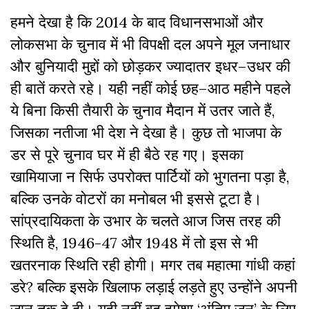
हमने
देखा
है
कि
2014
के
बाद
विधानसभाओं
और
लोकसभा
के
चुनाव
में
भी
विपक्षी
दल
अपने
मूल
जनाधार
और
बुनियादी
मुद्दों
को
छोड़कर
ज्यादातर
इधर
–
उधर
की
ही
बातें
करते
रहे।
यही
नहीं
कोई
छह
–
आठ
महीने
पहले
ये
बिना
किसी
तैयारी
के
चुनाव
मैदान
में
उतर
जाते
हैं
,
जिसका
नतीजा
भी
देश
ने
देखा
है।
कुछ
तो
भाजपा
के
डर
से
पूरे
चुनाव
घर
में
ही
बैठे
रह
गए।
इसका
खामियाजा
न
सिर्फ
उपरोक्त
पार्टियों
को
भुगतना
पड़ा
है,
बल्कि
उनके
वोटरों
का
मनोबल
भी
इससे
टूटा
है।
सांप्रदायिकता
के
उभार
के
चलते
आज
जिस
तरह
की
स्थिति
है
, 1946-47
और
1948
में
तो
इस
से
भी
खतरनाक
स्थिति
रही
होगी।
मगर
तब
महात्मा
गांधी
कहां
डरे
?
बल्कि
इसके
खिलाफ
लड़ाई
लड़ते
हुए
उन्होंने
अपनी