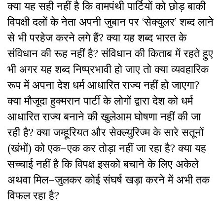
क्या
यह
सही
नहीं
है
कि
वामपंथी
पार्टियों
को
छोड़
बाकी
विपक्षी
दलों
के
नेता
अपनी
जुबान
पर
‘
सेक्युलर
’
शब्द
लाने
से
भी
परहेज
करने
लगे
हैं
?
क्या
यह
शब्द
भारत
के
संविधान
की
रूह
नहीं
है
?
संविधान
की
किताब
में
रहते
हुए
भी
अगर
यह
शब्द
निष्प्रभावी
हो
जाए
तो
क्या
व्यवहारिक
रूप
में
अपना
देश
धर्म
आधारित
राज्य
नहीं
हो
जाएगा
?
क्या
मौजूदा
हुक्मरान
पार्टी
के
लोगों
द्वारा
देश
को
धर्म
आधारित
राज्य
बनाने
की
खुलेआम
घोषणा
नहीं
की
जा
रही
है
?
क्या
जम्हूरियत
और
सेक्ल्युरिज्म
के
सारे
सतूनों
(
खंभों
)
को
एक
–
एक
कर
तोड़ा
नहीं
जा
रहा
है
?
क्या
यह
सच्चाई
नहीं
है
कि
विपक्ष
इसको
बचाने
के
लिए
अकेले
अथवा
मिल
–
जुलकर
कोई
संघर्ष
खड़ा
करने
में
अभी
तक
विफल
रहा
है
?