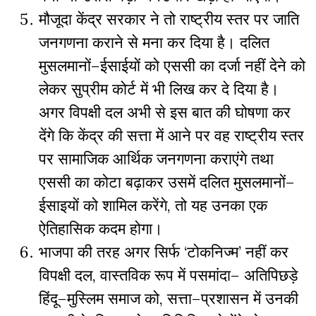
मौजूदा
केंद्र
सरकार
ने
तो
राष्ट्रीय
स्तर
पर
जाति
जनगणना
कराने
से
मना
कर
दिया
है।
दलित
मुसलमानों
–
ईसाईयों
को
एससी
का
दर्जा
नहीं
देने
को
लेकर
सुप्रीम
कोर्ट
में
भी
लिख
कर
दे
दिया
है।
अगर
विपक्षी
दल
अभी
से
इस
बात
की
घोषणा
कर
देंगे
कि
केंद्र
की
सत्ता
में
आने
पर
वह
राष्ट्रीय
स्तर
पर
सामाजिक
आर्थिक
जनगणना
कराएंगे
तथा
एससी
का
कोटा
बढ़ाकर
उसमें
दलित
मुसलमानों
–
ईसाइयों
को
शामिल
करेंगे
,
तो
यह
उनका
एक
ऐतिहासिक
कदम
होगा।
भाजपा
की
तरह
अगर
सिर्फ
‘
टोकनिज्म
’
नहीं
कर
विपक्षी
दल
,
वास्तविक
रूप
में
पसमांदा
–
अतिपिछड़े
हिंदू
–
मुस्लिम
समाज
को
,
सत्ता
–
प्रशासन
में
उनकी