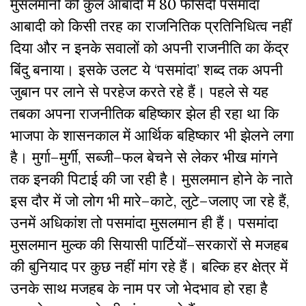
मुसलमानों
की
कुल
आबादी
में
80
फीसदी
पसमांदा
आबादी
को
किसी
तरह
का
राजनितिक
प्रतिनिधित्व
नहीं
दिया
और
न
इनके
सवालों
को
अपनी
राजनीति
का
केंद्र
बिंदु
बनाया।
इसके
उलट
ये
‘
पसमांदा
’
शब्द
तक
अपनी
जुबान
पर
लाने
से
परहेज
करते
रहे
हैं।
पहले
से
यह
तबका
अपना
राजनीतिक
बहिष्कार
झेल
ही
रहा
था
कि
भाजपा
के
शासनकाल
में
आर्थिक
बहिष्कार
भी
झेलने
लगा
है।
मुर्गा
–
मुर्गी
,
सब्जी
–
फल
बेचने
से
लेकर
भीख
मांगने
तक
इनकी
पिटाई
की
जा
रही
है।
मुसलमान
होने
के
नाते
इस
दौर
में
जो
लोग
भी
मारे
–
काटे
,
लुटे
–
जलाए
जा
रहे
हैं
,
उनमें
अधिकांश
तो
पसमांदा
मुसलमान
ही
हैं।
पसमांदा
मुसलमान
मुल्क
की
सियासी
पार्टियों
–
सरकारों
से
मजहब
की
बुनियाद
पर
कुछ
नहीं
मांग
रहे
हैं।
बल्कि
हर
क्षेत्र
में
उनके
साथ
मजहब
के
नाम
पर
जो
भेदभाव
हो
रहा
है