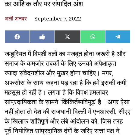
का आंशिक तौर पर संपादित अंश
अली अनवर
September 7, 2022
Share
Share
Share
Share
Share
Facebook
Like
X
WhatsApp
Teleg
on
on
on
on
on
on
(Twitter)
Facebook
जम्हूरियत
में
विपक्षी
दलों
का
मजबूत
होना
जरूरी
है
और
समाज
के
कमजोर
तबकों
के
लिए
उनको
अपेक्षाकृत
ज्यादा
संवेदनशील
और
मुखर
होना
चाहिए।
मगर
,
अफसोस
के
साथ
कहना
पड़
रहा
है
कि
हमें
इसकी
कमी
महसूस
हो
रही
है।
लगता
है
कि
विपक्ष
हमलावर
सांप्रदायिकता
के
सामने
‘
किंकिर्तब्यविमूढ़
’
है।
अगर
ऐसा
नहीं
होता
तो
देश
की
राजधानी
दिल्ली
में
एनआरसी
,
सीएए
के
खिलाफ
शांतिपूर्ण
और
लंबे
आंदोलन
को
,
जिस
तरह
पूर्व
नियोजित
सांप्रदायिक
दंगों
के
जरिए
सत्ता
पक्ष
ने