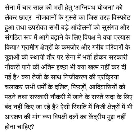
सेना
में
चार
साल
की
भर्ती
हेतु
‘
अग्निपथ
योजना
’
को
लेकर
छात्र
–
नौजवानों
के
गुस्से
का
जिस
तरह
विस्फोट
हुआ
तथा
उपरोक्त
सभी
बड़े
आंदोलनों
को
सुसंगत
और
संगठित
रूप
में
आगे
बढ़ाने
के
लिए
विपक्ष
ने
क्या
प्रयास
किया
?
ग्रामीण
क्षेत्रों
के
कमजोर
और
गरीब
परिवारों
के
युवाओं
की
स्थायी
तौर
पर
सेना
में
भर्ती
होकर
सरकारी
नौकरी
पाने
की
अंतिम
इच्छा
भी
क्या
खत्म
नहीं
कर
दी
गई
है
?
क्या
तेजी
के
साथ
निजीकरण
की
प्रक्रिया
चलाकर
सभी
धर्मों
के
दलित
,
पिछड़ों
,
आदिवासियों
को
पढ़ने
तथा
सरकारी
नौकरी
में
जाने
के
रास्ते
सदा
के
लिए
बंद
नहीं
किए
जा
रहे
हैं
?
ऐसी
स्थिति
में
निजी
क्षेत्रों
में
भी
आरक्षण
की
मांग
क्या
विपक्षी
दलों
का
केंद्रीय
मुद्दा
नहीं
होना
चाहिए
?