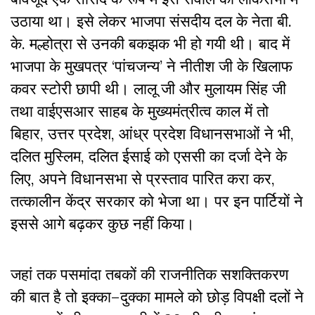
उठाया
था।
इसे
लेकर
भाजपा
संसदीय
दल
के
नेता
बी
.
के
.
मल्होत्रा
से
उनकी
बकझक
भी
हो
गयी
थी।
बाद
में
भाजपा
के
मुखपत्र
‘
पांचजन्य
’
ने
नीतीश
जी
के
खिलाफ
कवर
स्टोरी
छापी
थी।
लालू
जी
और
मुलायम
सिंह
जी
तथा
वाईएसआर
साहब
के
मुख्यमंत्रीत्व
काल
में
तो
बिहार
,
उत्तर
प्रदेश
,
आंध्र
प्रदेश
विधानसभाओं
ने
भी
,
दलित
मुस्लिम
,
दलित
ईसाई
को
एससी
का
दर्जा
देने
के
लिए
,
अपने
विधानसभा
से
प्रस्ताव
पारित
करा
कर
,
तत्कालीन
केंद्र
सरकार
को
भेजा
था।
पर
इन
पार्टियों
ने
इससे
आगे
बढ़कर
कुछ
नहीं
किया।
जहां
तक
पसमांदा
तबकों
की
राजनीतिक
सशक्तिकरण
की
बात
है
तो
इक्का
–
दुक्का
मामले
को
छोड़
विपक्षी
दलों
ने