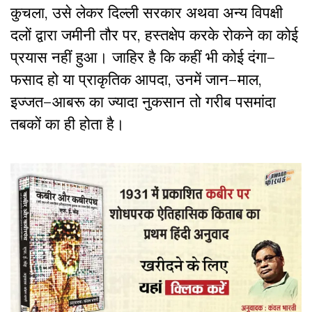
कुचला
,
उसे
लेकर
दिल्ली
सरकार
अथवा
अन्य
विपक्षी
दलों
द्वारा
जमीनी
तौर
पर
,
हस्तक्षेप
करके
रोकने
का
कोई
प्रयास
नहीं
हुआ।
जाहिर
है
कि
कहीं
भी
कोई
दंगा
–
फसाद
हो
या
प्राकृतिक
आपदा
,
उनमें
जान
–
माल
,
इज्जत
–
आबरू
का
ज्यादा
नुकसान
तो
गरीब
पसमांदा
तबकों
का
ही
होता
है।