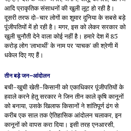
आदि
प्राकृतिक
संसाधनों
की
खुली
लूट
हो
रही
है।
दूसरी
तरफ
दो
–
चार
लोगों
का
शुमार
दुनिया
के
सबसे
बड़े
पूंजीपतियों
में
हो
रही
है।
मगर
,
इस
को
लेकर
सरकार
को
खुली
चुनौती
देने
वाला
कोई
नहीं
है।
हमारे
देश
में
85
करोड़
लोग
‘
लाभार्थी
’
के
नाम
पर
‘
याचक
’
की
श्रेणी
में
धकेल
दिए
गए
हैं।
तीन
बड़े
जन
–
आंदोलन
बची
–
खुची
खेती
–
किसानी
को
एकाधिकार
पूंजीपतियों
के
हवाले
करने
हेतु
सरकार
ने
जिन
तीन
काले
कृषि
कानूनों
को
बनाया
,
उसके
खिलाफ
किसानों
ने
शांतिपूर्ण
ढंग
से
करीब
एक
साल
तक
ऐतिहासिक
आंदोलन
चलाकर
,
इन
कानूनों
को
वापस
करा
दिया।
इसी
तरह
एनआरसी
,