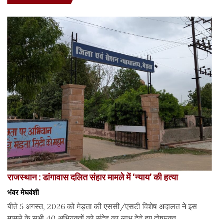
राजस्थान : डांगावास दलित संहार मामले में ‘न्याय’ की हत्या
भंवर मेघवंशी
बीते 5 अगस्त, 2026 को मेड़ता की एससी/एसटी विशेष अदालत ने इस
मामले के सभी 40 अभियुक्तों को संदेह का लाभ देते हुए दोषमुक्त...