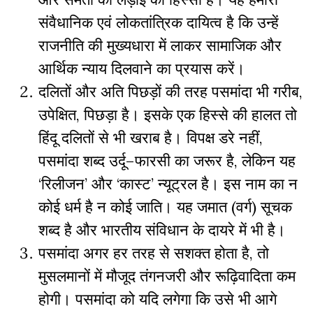
संवैधानिक
एवं
लोकतांत्रिक
दायित्व
है
कि
उन्हें
राजनीति
की
मुख्यधारा
में
लाकर
सामाजिक
और
आर्थिक
न्याय
दिलवाने
का
प्रयास
करें।
दलितों
और
अति
पिछड़ों
की
तरह
पसमांदा
भी
गरीब
,
उपेक्षित
,
पिछड़ा
है।
इसके
एक
हिस्से
की
हालत
तो
हिंदू
दलितों
से
भी
खराब
है।
विपक्ष
डरे
नहीं
,
पसमांदा
शब्द
उर्दू
–
फारसी
का
जरूर
है,
लेकिन
यह
‘
रिलीजन
’
और
‘
कास्ट
’
न्यूट्रल
है।
इस
नाम
का
न
कोई
धर्म
है
न
कोई
जाति।
यह
जमात
(
वर्ग
)
सूचक
शब्द
है
और
भारतीय
संविधान
के
दायरे
में
भी
है।
पसमांदा
अगर
हर
तरह
से
सशक्त
होता
है
,
तो
मुसलमानों
में
मौजूद
तंगनजरी
और
रूढ़िवादिता
कम
होगी।
पसमांदा
को
यदि
लगेगा
कि
उसे
भी
आगे