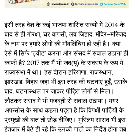
इसी
तरह
देश
के
कई
भाजपा
शासित
राज्यों
में
2014
के
बाद
से
ही
गोरक्षा
,
घर
वापसी
,
लव
जिहाद
,
मंदिर
–
मस्जिद
के
नाम
पर
हमारे
लोगों
की
मॉबलिंचिंग
हो
रही
है।
क्या
ऐसे
में
सिर्फ
‘
ट्वीट
’
करना
और
संसद
में
सवाल
उठाना
ही
काफी
है
? 2017
तक
मैं
भी
जद
(
यू
)
के
सदस्य
के
रूप
में
राज्यसभा
में
था।
इस
दौरान
हरियाणा
,
राजस्थान
,
झारखंड
,
बिहार
जहां
भी
इस
तरह
की
घटनाएं
हुईं,
उसके
बाद
,
घटनास्थल
पर
जाकर
पीड़ित
लोगों
से
मिला।
लौटकर
संसद
में
भी
मजबूती
से
सवाल
उठाया।
मगर
अफसोस
के
साथ
कहना
पड़ता
है
कि
विपक्षी
पार्टियों
के
प्रमुखों
की
बात
तो
छोड़
दीजिए।
मुस्लिम
सांसद
भी
इस
इंतजार
में
बैठे
ही
रहे
कि
उनकी
पार्टी
का
निर्देश
होगा
तब