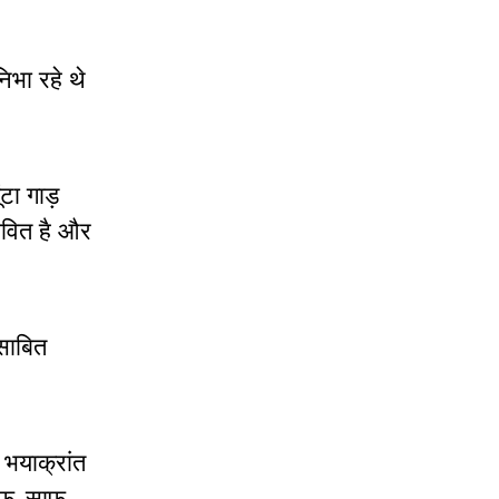
िभा रहे थे
ंटा गाड़
भावित है और
 साबित
े भयाक्रांत
 साफ-साफ