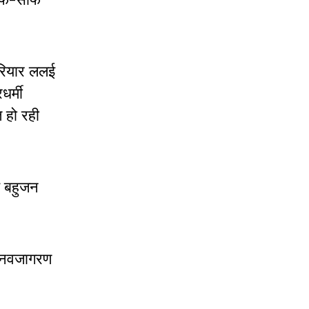
ेरियार ललई
धर्मी
 हो रही
े बहुजन
दी नवजागरण