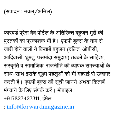
(संपादन : नवल/अनिल)
फारवर्ड प्रेस वेब पोर्टल के अतिरिक्‍त बहुजन मुद्दों की
पुस्‍तकों का प्रकाशक भी है। एफपी बुक्‍स के नाम से
जारी होने वाली ये किताबें बहुजन (दलित, ओबीसी,
आदिवासी, घुमंतु, पसमांदा समुदाय) तबकों के साहित्‍य,
सस्‍क‍ृति व सामाजिक-राजनीति की व्‍यापक समस्‍याओं के
साथ-साथ इसके सूक्ष्म पहलुओं को भी गहराई से उजागर
करती हैं। एफपी बुक्‍स की सूची जानने अथवा किताबें
मंगवाने के लिए संपर्क करें। मोबाइल :
+917827427311, ईमेल
:
info@forwardmagazine.in