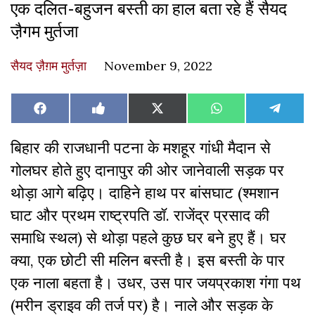
एक दलित-बहुजन बस्ती का हाल बता रहे हैं सैयद
जै़गम मुर्तजा
सैयद ज़ैग़म मुर्तज़ा
November 9, 2022
Share
Share
Share
Share
Share
Facebook
Like
X
WhatsApp
Teleg
on
on
on
on
on
on
(Twitter)
Facebook
बिहार की राजधानी पटना के मशहूर गांधी मैदान से
गोलघर होते हुए दानापुर की ओर जानेवाली सड़क पर
थोड़ा आगे बढ़िए। दाहिने हाथ पर बांसघाट (श्मशान
घाट और प्रथम राष्ट्रपति डॉ. राजेंद्र प्रसाद की
समाधि स्थल) से थोड़ा पहले कुछ घर बने हुए हैं। घर
क्या, एक छोटी सी मलिन बस्ती है। इस बस्ती के पार
एक नाला बहता है। उधर, उस पार जयप्रकाश गंगा पथ
(मरीन ड्राइव की तर्ज पर) है। नाले और सड़क के