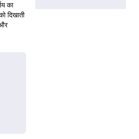
्णय का
ा को दिखाती
 और