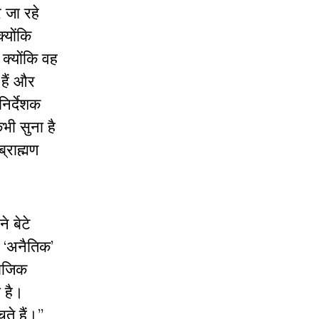
 जा रहे
्योंकि
क्योंकि वह
 हैं और
िर्देशक
भी सुना है
्राह्मण
े बेटे
 ‘अनैतिक’
माजिक
 है।
ते हैं।”