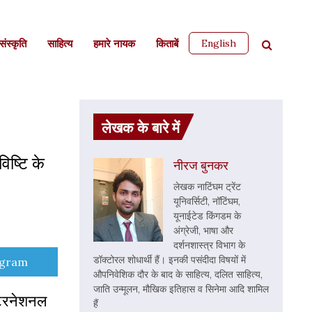
English
ंस्कृति
साहित्‍य
हमारे नायक
किताबें
लेखक के बारे में
िष्टि के
नीरज बुनकर
लेखक नाटिंघम ट्रेंट
यूनिवर्सिटी, नॉटिंघम,
यूनाईटेड किंगडम के
अंग्रेजी, भाषा और
दर्शनशास्त्र विभाग के
डॉक्टोरल शोधार्थी हैं। इनकी पसंदीदा विषयों में
e
egram
औपनिवेशिक दौर के बाद के साहित्य, दलित साहित्य,
जाति उन्मूलन, मौखिक इतिहास व सिनेमा आदि शामिल
इंटरनेशनल
हैं