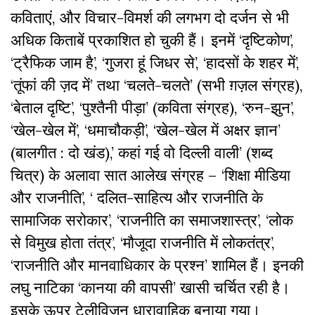
कविताएं
,
और विचार-विमर्श की
लगभग दो दर्जन से भी
अधिक किताबें प्रकाशित हो चुकी हैं। इनमें ‘दृष्टिकोण’
,
‘
ट्रैफिक जाम है’
, ‘
गुजरा हूं जिधर
से’
, ‘
हादसों के शहर में’
,
‘तूंफां की ज़द में’
तथा ‘चलते-चलते’ (सभी ग़ज़ल संग्रह)
,
‘
बेताल दृष्टि’
, ‘
पुश्तैनी पीड़ा’ (कविता संग्रह)
, ‘
रुन-झुन’
,
‘
खेल-खेल में’
, ‘
धमाचौकड़ी’
, ‘
खेल-खेल में अक्षर ज्ञान’
(बालगीत : दो खंड)
,’
कहां गई वो दिल्ली वाली’ (शब्द
चित्र)
के अलावा
सात आलेख संग्रह
– ‘
शिक्षा मीडिया
और राजनीति’
, ‘
दलित-साहित्य और राजनीति के
सामाजिक सरोकार’
, ‘
राजनीति का समाजशास्त्र’
, ‘
लोक
से विमुख होता तंत्र’
, ‘
मौजूदा राजनीति में लोकतंत्र’
,
‘राजनीति और मानवाधिकार के प्रश्न’
शामिल हैं।
इनकी
लघु नाटिका
‘
कानया की वापसी
’
खासी चर्चित रही है।
इसके ऊपर टेलीविजन धारावाहिक बनाया गया।