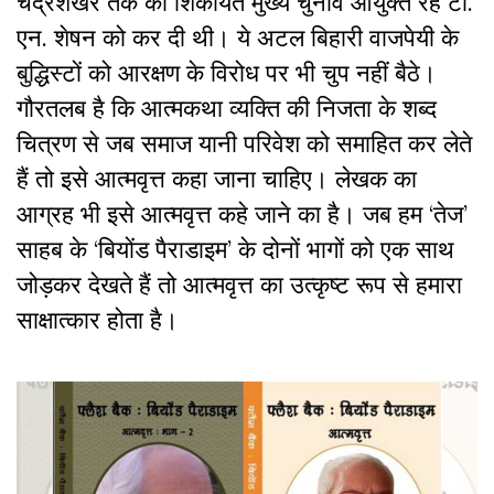
चंद्रशेखर तक की शिकायत मुख्य चुनाव आयुक्त रहे टी.
एन. शेषन को कर दी थी। ये अटल बिहारी वाजपेयी के
बुद्धिस्‍टों को आरक्षण के विरोध पर भी चुप नहीं बैठे।
गौरतलब है कि आत्मकथा व्‍यक्ति की निजता के शब्‍द
चित्रण से जब समाज यानी परिवेश को समाहित कर लेते
हैं तो इसे आत्‍मवृत्त कहा जाना चाहिए। लेखक का
आग्रह भी इसे आत्‍मवृत्त कहे जाने का है। जब हम
‘
तेज
’
साहब के ‘बियोंड पैराडाइम
’
के दोनों भागों को एक साथ
जोड़कर देखते हैं तो आत्‍मवृत्त का उत्‍कृष्‍ट रूप से हमारा
साक्षात्‍कार होता है।