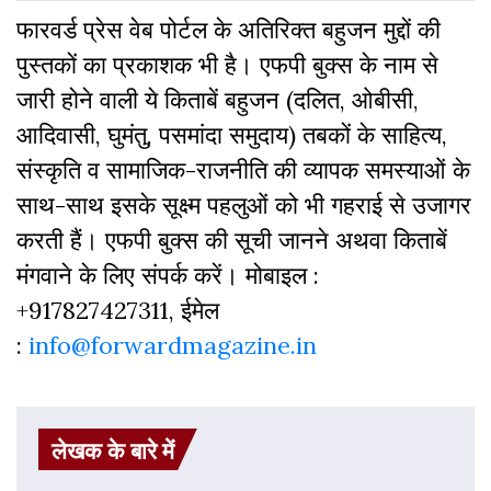
फारवर्ड प्रेस वेब पोर्टल के अतिरिक्‍त बहुजन मुद्दों की
पुस्‍तकों का प्रकाशक भी है। एफपी बुक्‍स के नाम से
जारी होने वाली ये किताबें बहुजन (दलित, ओबीसी,
आदिवासी, घुमंतु, पसमांदा समुदाय) तबकों के साहित्‍य,
संस्‍क‍ृति व सामाजिक-राजनीति की व्‍यापक समस्‍याओं के
साथ-साथ इसके सूक्ष्म पहलुओं को भी गहराई से उजागर
करती हैं। एफपी बुक्‍स की सूची जानने अथवा किताबें
मंगवाने के लिए संपर्क करें। मोबाइल :
+917827427311, ईमेल
:
info@forwardmagazine.in
लेखक के बारे में