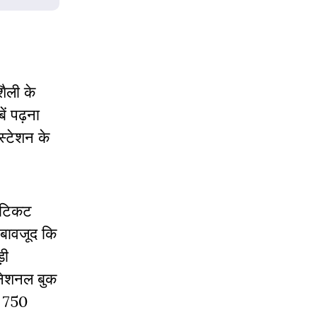
ैली के
ें पढ़ना
स्टेशन के
े टिकट
े बावजूद कि
़ी
 नेशनल बुक
ब 750