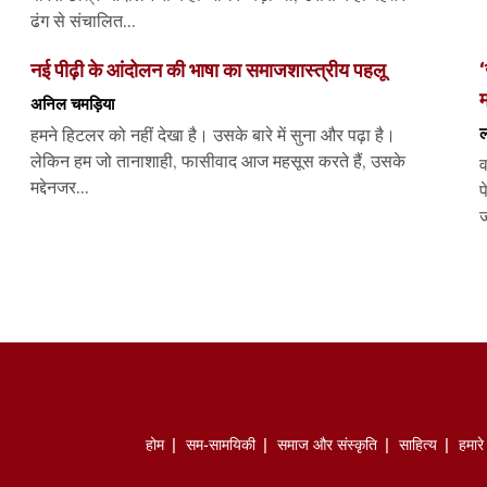
ढंग से संचालित...
नई पीढ़ी के आंदोलन की भाषा का समाजशास्त्रीय पहलू
‘
म
अनिल चमड़िया
ल
हमने हिटलर को नहीं देखा है। उसके बारे में सुना और पढ़ा है।
लेकिन हम जो तानाशाही, फासीवाद आज महसूस करते हैं, उसके
व
मद्देनजर...
प
ज
होम
सम-सामयिकी
समाज और संस्कृति
साहित्‍य
हमार