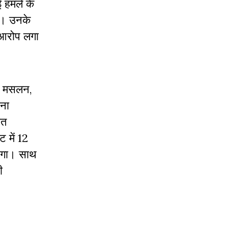
 हमले के
ैं। उनके
ए आरोप लगा
ं। मसलन,
ेना
ित
 में 12
ाएगा। साथ
ी