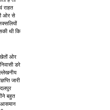
वं राहत
की ओर से
नक्सलियों
ा सकी थी कि
 खेतों ओर
 निवासी डरे
ल्लेखनीय
्ञप्ति जारी
गदलपुर
ंने बहुत
कर आसमान