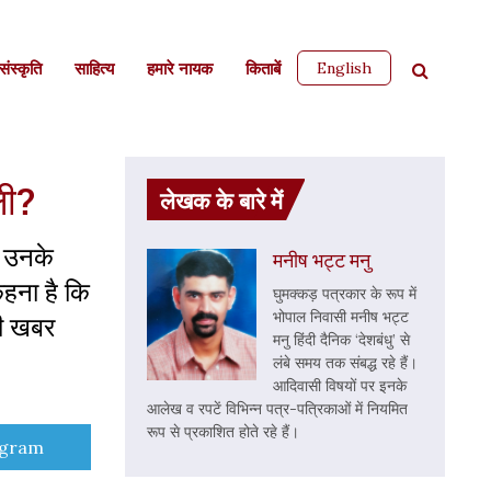
English
ंस्कृति
साहित्‍य
हमारे नायक
किताबें
ली?
लेखक के बारे में
रा उनके
मनीष भट्ट मनु
कहना है कि
घुमक्कड़ पत्रकार के रूप में
भोपाल निवासी मनीष भट्ट
की खबर
मनु हिंदी दैनिक ‘देशबंधु’ से
लंबे समय तक संबद्ध रहे हैं।
आदिवासी विषयों पर इनके
आलेख व रपटें विभिन्न पत्र-पत्रिकाओं में नियमित
रूप से प्रकाशित होते रहे हैं।
e
egram