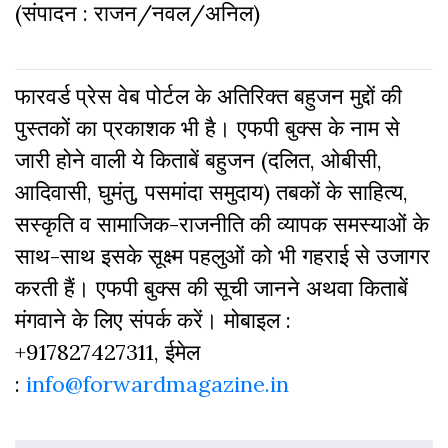
(संपादन : राजन/नवल/अनिल)
फारवर्ड प्रेस वेब पोर्टल के अतिरिक्‍त बहुजन मुद्दों की
पुस्‍तकों का प्रकाशक भी है। एफपी बुक्‍स के नाम से
जारी होने वाली ये किताबें बहुजन (दलित, ओबीसी,
आदिवासी, घुमंतु, पसमांदा समुदाय) तबकों के साहित्‍य,
सस्‍क‍ृति व सामाजिक-राजनीति की व्‍यापक समस्‍याओं के
साथ-साथ इसके सूक्ष्म पहलुओं को भी गहराई से उजागर
करती हैं। एफपी बुक्‍स की सूची जानने अथवा किताबें
मंगवाने के लिए संपर्क करें। मोबाइल :
+917827427311, ईमेल
:
info@forwardmagazine.in