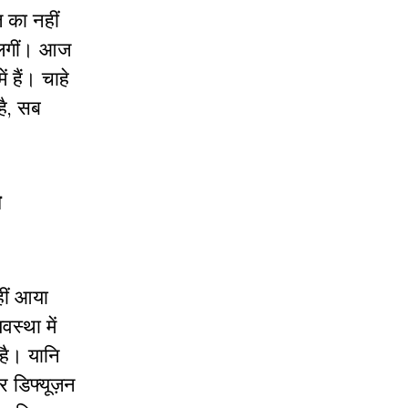
 का नहीं
े लगीं। आज
ं हैं। चाहे
है, सब
ख
हीं आया
वस्था में
 है। यानि
 डिफ्यूज़न