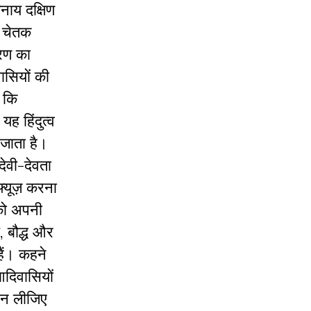
नाय दक्षिण
े चेतक
करण का
ासियों की
ा कि
ह हिंदुत्व
 जाता है।
देवी-देवता
फ्यूज़ करना
को अपनी
, बौद्ध और
हैं। कहने
आदिवासियों
 मान लीजिए