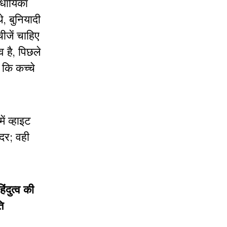
िधायिका
, बुनियादी
जें चाहिए
व है, पिछले
कि कच्चे
ं व्हाइट
ंदर; वही
ंदुत्व की
ि