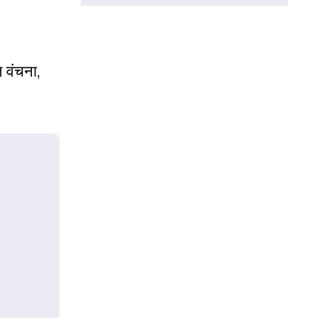
 वंचना,
)