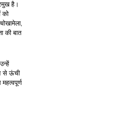
्रमुख है।
ं को
चोखामेला,
ता की बात
्हें
न से ऊंची
महत्वपूर्ण