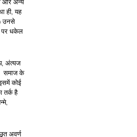
ले और अन्य
था ही, यह
3) उनसे
न पर धकेल
, अंत्यज
थे। समाज के
इसमें कोई
ा तर्क है
्मे,
अछूत अवर्ण