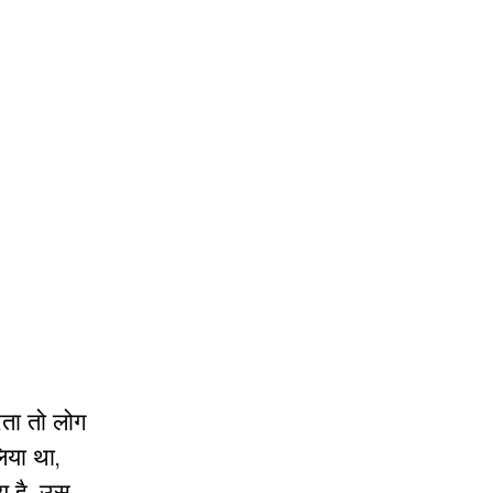
रता तो लोग
िया था,
य है, उस