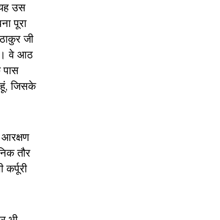
 यह उस
ना पूरा
 ठाकुर जी
ी। वे आठ
े पास
ूं, जिसके
ए आरक्षण
जनिक तौर
कर्पूरी
सर भी