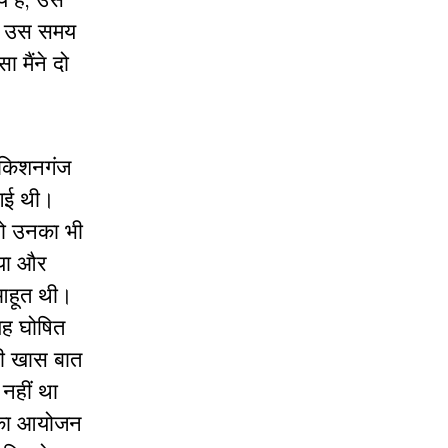
। उस समय
 मैंने दो
 किशनगंज
 गई थी।
तो उनका भी
िया और
 आहूत थी।
यह घोषित
की खास बात
नहीं था
ा का आयोजन