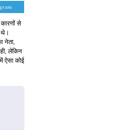
e
egram
कारणों से
 थे।
ा नेता,
ही, लेकिन
में ऐसा कोई