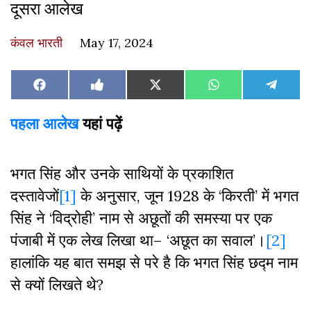
दूसरा आलेख
कंवल भारती
May 17, 2024
Share
Share
Share
Share
Share
Facebook
Like
X
WhatsApp
Teleg
on
on
on
on
on
on
(Twitter)
Facebook
पहला आलेख
यहां पढ़ें
भगत सिंह और उनके साथियों के प्रकाशित
दस्तावेजों
[1]
के अनुसार, जून 1928 के ‘किरती’ में भगत
सिंह ने ‘विद्रोही’ नाम से अछूतों की समस्या पर एक
पंजाबी में एक लेख लिखा था– ‘अछूत का सवाल’।
[2]
हालांकि यह बात समझ से परे है कि भगत सिंह छद्म नाम
से क्यों लिखते थे?