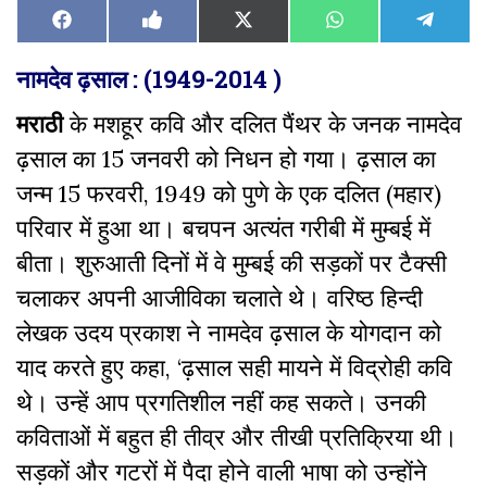
Share
Share
Share
Share
Share
Facebook
Like
X
WhatsApp
Teleg
on
on
on
on
on
on
(Twitter)
Facebook
नामदेव ढ़साल :
(
1949-2014
)
मराठी
के मशहूर कवि और दलित पैंथर के जनक नामदेव
ढ़साल का 15 जनवरी को निधन हो गया। ढ़साल का
जन्म 15 फरवरी, 1949 को पुणे के एक दलित (महार)
परिवार में हुआ था। बचपन अत्यंत गरीबी में मुम्बई में
बीता। शुरुआती दिनों में वे मुम्बई की सड़कों पर टैक्सी
चलाकर अपनी आजीविका चलाते थे। वरिष्ठ हिन्दी
लेखक उदय प्रकाश ने नामदेव ढ़साल के योगदान को
याद करते हुए कहा, ‘ढ़साल सही मायने में विद्रोही कवि
थे। उन्हें आप प्रगतिशील नहीं कह सकते। उनकी
कविताओं में बहुत ही तीव्र और तीखी प्रतिक्रिया थी।
सड़कों और गटरों में पैदा होने वाली भाषा को उन्होंने