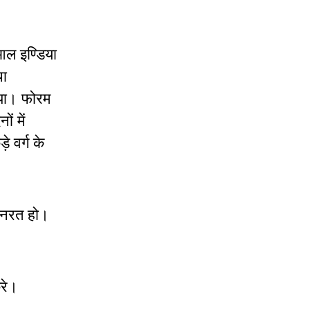
 आल इण्डिया
था
 गया। फोरम
ं में
 वर्ग के
ोलनरत हो।
करे।