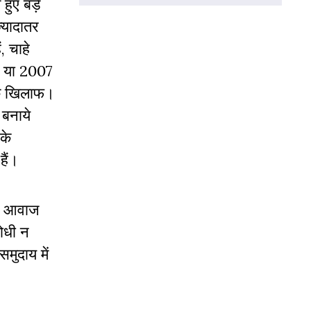
हुए बड़े
्यादातर
, चाहे
फ या 2007
े के खिलाफ।
 बनाये
के
हैं।
ें आवाज
ोधी न
मुदाय में