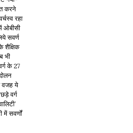
ित करने
र्चस्व रहा
में ओबीसी
ये सवर्ण
े शैक्षिक
तब भी
र्ग के 27
्दोलन
 वजह ये
़े वर्ग
वालिटी’
ें सवर्णों