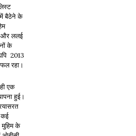
लिस्ट
 बैठेने के
हिम
्मा और ललई
ों के
यद्यपि 2013
ं सफल रहा।
 ही एक
थापना हुई।
प्रयासरत
र कई
 मुहिम के
ें ओबीसी