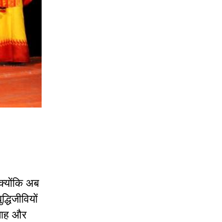
क्योंकि अब
्धिजीवियों
सलाह और