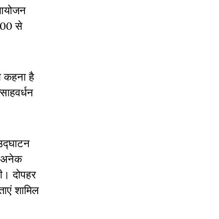
ा आयोजन
300 से
ा कहना है
्साहवर्धन
उद्घाटन
र अनेक
 थी। दोपहर
ताएं शामिल