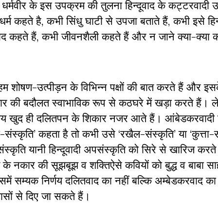
 धर्मवीर के इस उपक्रम की तुलना हिन्‍दूवाद के कट्टरवादी 
र्म कहते है, कभी सिंधु घाटी से उपजा बताते हैं, कभी इसे हिन्
्‍ट्रवाद कहते हैं, कभी जीवनशैली कहते हैं और न जाने क्‍या-क्‍या क
 हम शोषण-उत्‍पीड़न के विभिन्न पक्षों की बात करते हैं और इस
कार की बदौलत स्‍वाभाविक रूप से कठघरे में खड़ा करते हैं। ल
े समय खुद ही दलितपन के शिकार नजर आते हैं। आंबेडकरवादी
दा-संस्कृति’ कहता है तो कभी उसे ‘रखैल-संस्कृति’ या ‘कुत्ता-स
ंस्‍कृति यानी हिन्‍दूवादी अपसंस्‍कृति को सिरे से खारिज करते
्‍कृति के नकार की सूझबूझ व शक्तिऐसे कवियों को बुद्ध व बाबा स
ें सम्‍यक निर्णय दलितवाद का नहीं बल्कि अम्‍बेडकरवाद का
सों से दिए जा सकते हैं।