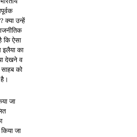
 भारतीय
पूर्वक
‍या उन्हें
व राजनीतिक
 है कि ऐसा
ा इलैया का
ा देखने व
ा साहब को
 है।
किया जा
लित
ा
व किया जा