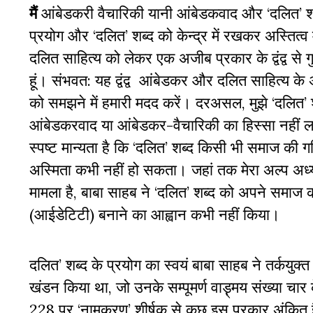
मैं
आंबेडकरी वैचारिकी यानी आंबेडकवाद और ‘दलित’ शब
प्रयोग और ‘दलित’ शब्‍द को केन्‍द्र में रखकर अस्तित्‍व
दलित साहित्‍य को लेकर एक अजीब प्रकार के द्वंद्व से 
हूं। संभवत: यह द्वंद्व आंबेडकर और दलित साहित्‍य के 
को समझने में हमारी मदद करें। दरअसल, मुझे ‘दलित’ श
आंबेडकरवाद या आंबेडकर-वैचारिकी का हिस्‍सा नहीं ल
स्‍पष्‍ट मान्‍यता है कि ‘दलित’ शब्‍द किसी भी समाज की 
अस्मिता कभी नहीं हो सकता। जहां तक मेरा अल्‍प अध्
मामला है, बाबा साहब ने ‘दलित’ शब्‍द को अपने समाज 
(आईडेटिटी) बनाने का आह्वान कभी नहीं किया।
दलित’ शब्द के प्रयोग का स्वयं बाबा साहब ने तर्कयुक
खंडन किया था, जो उनके सम्पूमर्ण वाड़़्मय संख्या चार क
228 पर ‘नामकरण’ शीर्षक से कुछ इस प्रकार अंकित ह