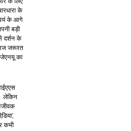
ी और के लिए
चारधारा के
‍वयं के आगे
अपनी बड़ी
 दर्शन के
। आज जरूरत
 जेएनयू का
े आईएएस
। लेकिन
 आजीवक
ि़या’,
और कभी