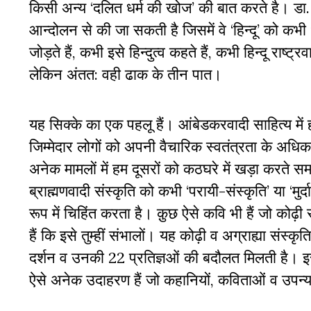
किसी अन्‍य ‘दलित धर्म की खोज’ की बात करते है। डा.
आन्‍दोलन से की जा सकती है जिसमें वे ‘हिन्‍दू’ को कभी ध
जोड़ते हैं, कभी इसे हिन्‍दुत्‍व कहते हैं, कभी हिन्‍दू राष
लेकिन अंतत: वही ढाक के तीन पात।
यह सिक्‍के का एक पहलू हैं। आंबेडकरवादी साहित्‍य में
जिम्‍मेदार लोगों को अपनी वैचारिक स्‍वतंत्रता के अधि
अनेक मामलों में हम दूसरों को कठघरे में खड़ा करत
ब्राह्मणवादी संस्कृति को कभी ‘परायी-संस्कृति’ या ‘मुर्
रूप में चिहिंत करता है। क़ुछ ऐसे कवि भी हैं जो कोढ़ी स
हैं कि इसे तुम्‍हीं संभालों। यह कोढ़ी व अग्राह्या संस
दर्शन व उनकी 22 प्रतिज्ञओं की बदौलत मिलती है। इसम
ऐसे अनेक उदाहरण हैं जो कहानियों, कविताओं व उपन्‍या