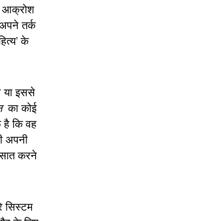
 कि आक्रोश
 अपने तर्क
त्‍य’ के
े या इससे
न
का कोई
 है कि वह
नी अपनी
‍मसात करने
े सिस्‍टम