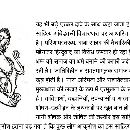
यह भी बड़े प्रबल दावे के साथ कहा जाता ह
साहित्‍य आंबेडकरी विचारधारा पर आधारित स
है। परिणामस्‍वरूप, बाबा साहब की वैचारिकी
मद्देनजर हिन्‍दूवाद का विरोध जमकर हो रहा ह
धम्‍म को समाज का धर्म बनाने की काफी जद्
रही है। जातिविहीन व समतमामूलक समाज 
खूब होती है। नारी अस्मिता और सशक्तिक
मुख्‍यधारा की लड़ाई के रूप में प्रमुखता के
है। कविताओं, कहानियों, उपन्‍यासों व आत्‍म
शोषण-उत्‍पीड़न के हथकंडों पर खूब बात हो 
यानी शोषक और शोषित की तस्‍वीर इस साहित
में आक्रोश इतना बढ़ गया है कि कुछ लोग आक्रोश को इस साहित्‍