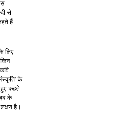
उस
‍दी से
हते हैं
के लिए
े‍किन
 कवि
ंस्कृति’ के
 हुए कहते
ाहब के
 लक्षण है।