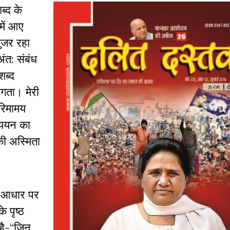
्‍द के
 में आए
गुजर रहा
अंत: संबंध
ब्‍द
गता। मेरी
गरिमामय
‍ययन का
की अस्मिता
्त आधार पर
े पृष्ठ
ै-‘‘जिन