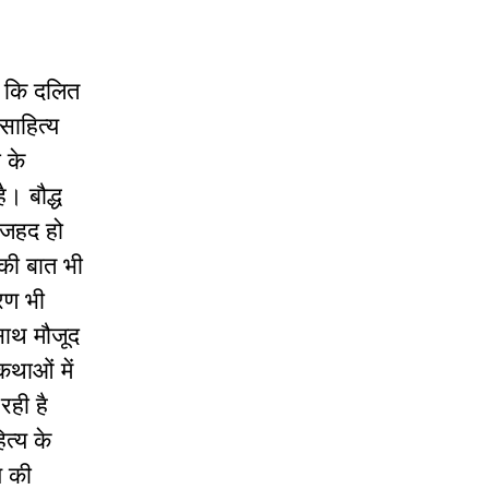
ै कि दलित
ाहित्‍य
 के
ै। बौद्ध
दोजहद हो
की बात भी
रण भी
 साथ मौजूद
कथाओं में
रही है
्‍य के
य की