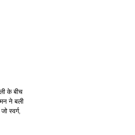
बली के बीच
ामन ने बली
ो स्वर्ग
,