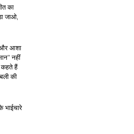
जीत का
डा जाओ
,
ैं और आशा
सान
’’
नहीं
कहते हैं
 बली की
के भाईचारे