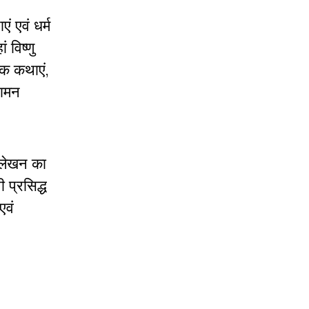
ं एवं धर्म
 विष्णु
िक कथाएं
,
 वामन
 लेखन का
 प्रसिद्ध
एवं