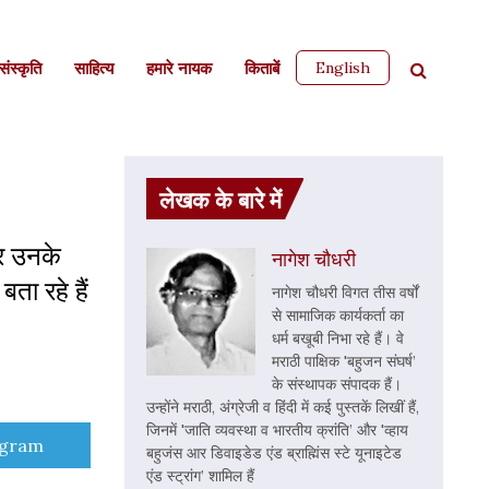
English
ंस्कृति
साहित्‍य
हमारे नायक
किताबें
लेखक के बारे में
और उनके
नागेश चौधरी
ता रहे हैं
नागेश चौधरी विगत तीस वर्षों
से सामाजिक कार्यकर्ता का
धर्म बखूबी निभा रहे हैं। वे
मराठी पाक्षिक 'बहुजन संघर्ष’
के संस्थापक संपादक हैं।
उन्होंने मराठी, अंग्रेजी व हिंदी में कई पुस्तकें लिखीं हैं,
जिनमें 'जाति व्यवस्था व भारतीय क्रांति’ और 'व्हाय
e
egram
बहुजंस आर डिवाइडेड एंड ब्राह्मिंस स्टे यूनाइटेड
एंड स्ट्रांग’ शामिल हैं