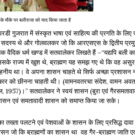
व के मौके पर बलीराजा को याद किया जाता है
 परडी गुजरात में संस्कृत भाषा एवं साहित्य की प्रगति के लिए
 सदस्य थे और गोलवलकर जो कि आरएसएस के द्वितीय प्रम
ुस्तक वैदिक धर्म खण्ड में सतवालेकर लिखते हैं –
‘‘
यद्यपि बली 
सके राज्य में खुश थे
,
ब्राह्मण यह समझ गए थे कि वह असुर य
हनीय था। वे अपना शासन चाहते थे सिर्फ अच्छा प्रशासन 
िकार को छीनना चाहती थी। (वामनवतरचा संदेश
,
वामन अवता
डल
, 1957)
।
’’
सतवालेकर ने स्वयं शासन (बुरा एवं गैरसमतावाद
रशासन एवं समतावादी शासन को समाप्त किया जा सके।
 तख्ता पलटने एवं पेशवाओं के शासन के लिए प्रसिद्ध दावा
सन जो कि ब्राह्मणों का शासन था वह गैर-ब्राह्मण जाति एवं