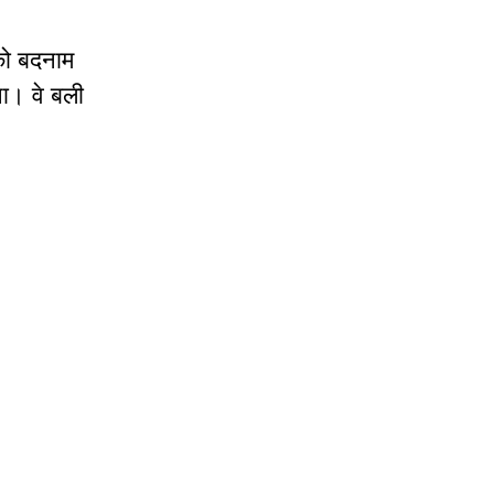
 को बदनाम
था। वे बली