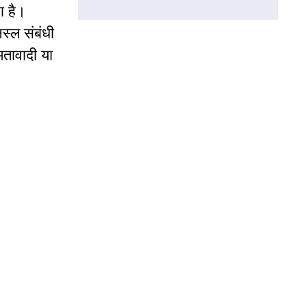
ा है।
नस्ल संबंधी
मतावादी या