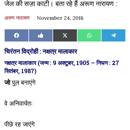
जेल की सज़ा काटी। बता रहे हैं अरूण नारायण :
अरुण नारायण
November 24, 2018
Share
Share
Share
Share
Share
Facebook
Like
X
WhatsApp
Teleg
on
on
on
on
on
on
(Twitter)
Facebook
चिरंतन विद्रोही : नक्षत्र मालाकार
नक्षत्र मालाकार (जन्म : 9 अक्टूबर, 1905 – निधन : 27
सितंबर, 1987)
जो
पुल बनाएंगे
वे अनिवार्यतः
पीछे रह जाएंगे