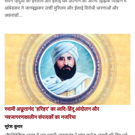
सवर्ण हिंदुओं को इस्लाम और ईसाई धर्म अपनाने की अपनी झिझक दिखाने में
आंबेडकर ने जानबूझकर उन्हीं मुस्लिम और ईसाई विरोधी धारणाओं और
अफ़वाहों...
स्वामी अछूतानंद ‘हरिहर’ का आदि-हिंदू आंदोलन और
नवजागरणकालीन संपादकों का नजरिया
सुरेश कुमार
औपनिवेशिक भारत में जब स्वामी अछूतानंद ने पांच करोड़ अछूतों की हिंदू धर्म