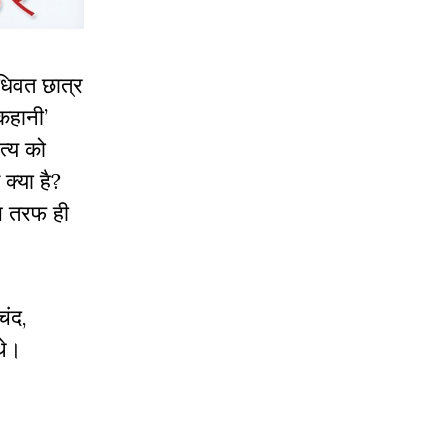
धिवत छात्र
 कहानी’
त्य को
क्या है?
उस तरफ ही
चंद,
थे।