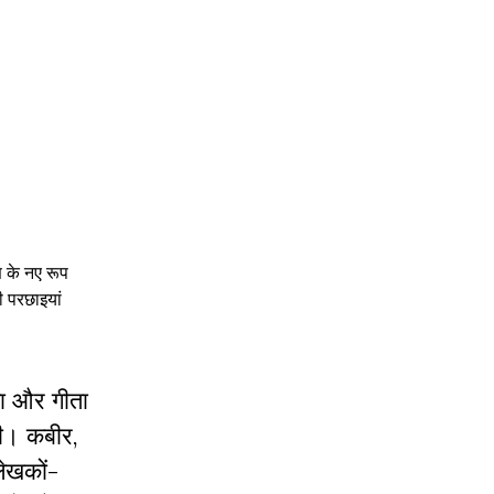
ण के नए रूप
ी परछाइयां
गा और गीता
थी। कबीर,
लेखकों-