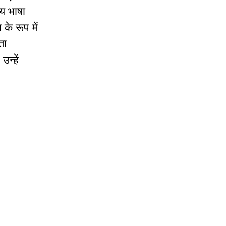
ीय भाषा
े रूप में
ता
न्हें