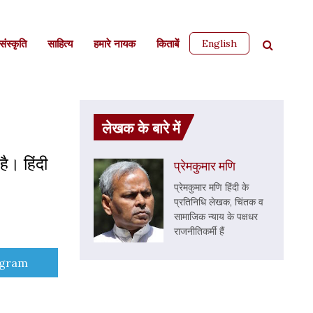
English
ंस्कृति
साहित्‍य
हमारे नायक
किताबें
लेखक के बारे में
है। हिंदी
प्रेमकुमार मणि
प्रेमकुमार मणि हिंदी के
प्रतिनिधि लेखक, चिंतक व
सामाजिक न्याय के पक्षधर
राजनीतिकर्मी हैं
e
egram