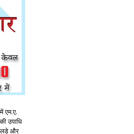
ें एम.ए.
 की उपाधि
व लड़े और