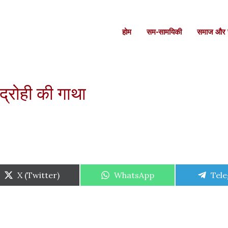
होम
सम-सामयिकी
समाज और स
्रोही की गाथा
Share
Share
Shar
X (Twitter)
WhatsApp
Tel
on
on
on