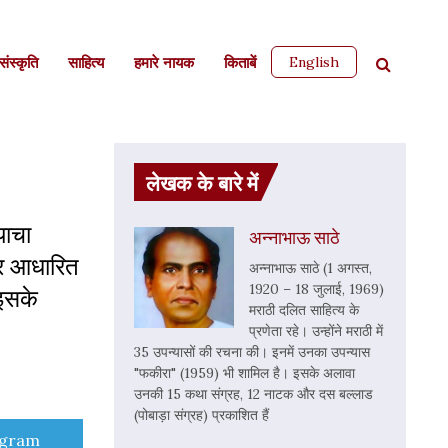
English
ंस्कृति
साहित्‍य
हमारे नायक
किताबें
लेखक के बारे में
याचा
अन्नाभाऊ साठे
पर आधारित
अन्नाभाऊ साठे (1 अगस्त,
1920 – 18 जुलाई, 1969)
 इसके
मराठी दलित साहित्य के
प्रणेता रहे। उन्होंने मराठी में
35 उपन्यासों की रचना की। इनमें उनका उपन्यास
"फकीरा" (1959) भी शामिल है। इसके अलावा
उनकी 15 कथा संग्रह, 12 नाटक और दस बल्लाड
(पोबाड़ा संग्रह) प्रकाशित हैं
e
egram