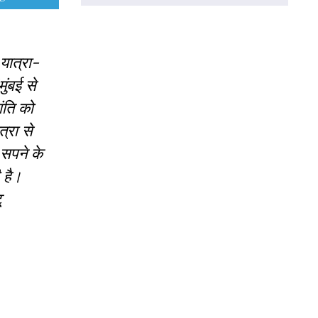
 यात्रा-
ुंबई से
ंति को
्रा से
 सपने के
 है।
ू