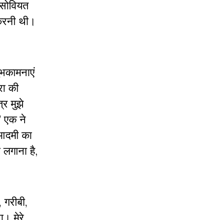
-सोवियत
ा करनी थी।
ुभकामनाएं
रा की
्र मुझे
’ एक ने
 आदमी का
 लगाना है,
 गरीबी,
ा। मेरे