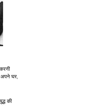
र करनी
। अपने घर,
ुद्ध की