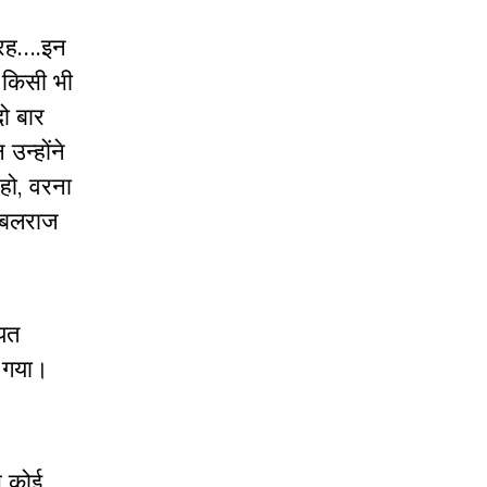
गैरह….इन
। किसी भी
दो बार
उन्होंने
हो, वरना
र बलराज
ियत
ट गया।
े कोई