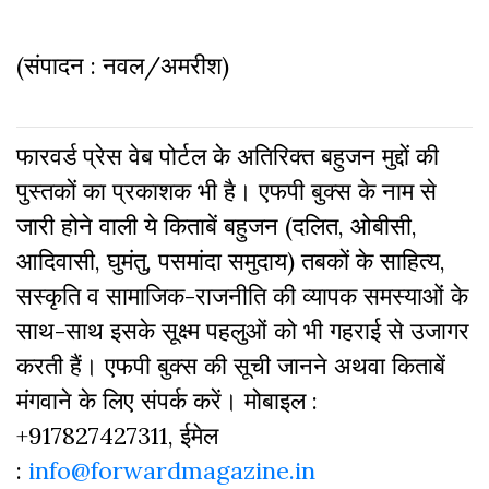
(संपादन : नवल/अमरीश)
फारवर्ड प्रेस वेब पोर्टल के अतिरिक्‍त बहुजन मुद्दों की
पुस्‍तकों का प्रकाशक भी है। एफपी बुक्‍स के नाम से
जारी होने वाली ये किताबें बहुजन (दलित, ओबीसी,
आदिवासी, घुमंतु, पसमांदा समुदाय) तबकों के साहित्‍य,
सस्‍क‍ृति व सामाजिक-राजनीति की व्‍यापक समस्‍याओं के
साथ-साथ इसके सूक्ष्म पहलुओं को भी गहराई से उजागर
करती हैं। एफपी बुक्‍स की सूची जानने अथवा किताबें
मंगवाने के लिए संपर्क करें। मोबाइल :
+917827427311, ईमेल
:
info@forwardmagazine.in