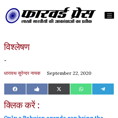
विश्लेषण
-
धारावथ सुरेन्दर नायक
September 22, 2020
Share
Share
Share
Share
Share
Facebook
Like
X
WhatsApp
Teleg
on
on
on
on
on
on
(Twitter)
Facebook
क्लिक करें :
Only a Bahujan agenda can bring the