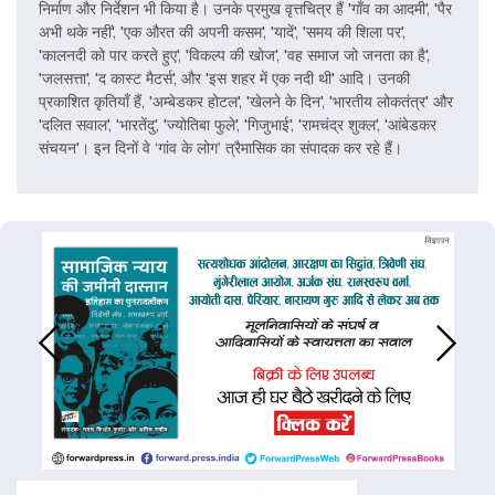
निर्माण और निर्देशन भी किया है। उनके प्रमुख वृत्तचित्र हैं 'गाँव का आदमी', 'पैर
अभी थके नहीं', 'एक औरत की अपनी कसम', 'यादें', 'समय की शिला पर',
'कालनदी को पार करते हुए', 'विकल्प की खोज', 'वह समाज जो जनता का है',
'जलसत्ता', 'द कास्ट मैटर्स', और 'इस शहर में एक नदी थी' आदि। उनकी
प्रकाशित कृतियाँ हैं, 'अम्बेडकर होटल', 'खेलने के दिन', 'भारतीय लोकतंत्र' और
'दलित सवाल', 'भारतेंदु', 'ज्योतिबा फुले', 'गिजुभाई', 'रामचंद्र शुक्ल', 'आंबेडकर
संचयन'। इन दिनों वे ‘गांव के लोग’ त्रैमासिक का संपादक कर रहे हैं।