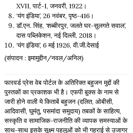
XVII,
पार्ट-I, जनवरी, 1922।
‘यंग इंडिया’, 26 नवंबर, पृष्ठ-416।
डॉ.एन. सिंह, ‘शब्बीरपुर, जलते घर-सुलगते सवाल’,
दास पब्लिकेशन, नई दिल्ली, 2018।
‘यंग इंडिया’, 6 मई 1926, वी.जी.देसाई
(संपादन : इमामुद्दीन/नवल/अनिल)
फारवर्ड प्रेस वेब पोर्टल के अतिरिक्‍त बहुजन मुद्दों की
पुस्‍तकों का प्रकाशक भी है। एफपी बुक्‍स के नाम से
जारी होने वाली ये किताबें बहुजन (दलित, ओबीसी,
आदिवासी, घुमंतु, पसमांदा समुदाय) तबकों के साहित्‍य,
सस्‍क‍ृति व सामाजिक-राजनीति की व्‍यापक समस्‍याओं के
साथ-साथ इसके सूक्ष्म पहलुओं को भी गहराई से उजागर