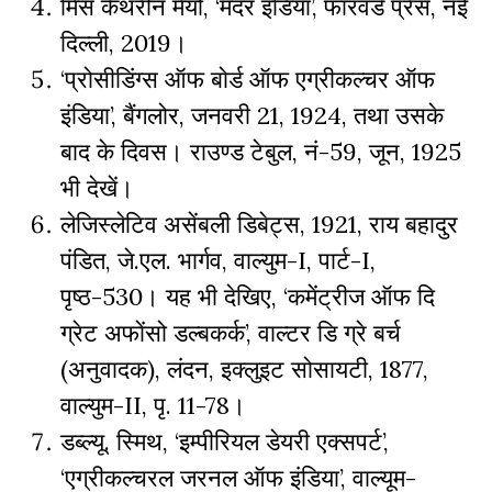
मिस कैथरीन मेयो, ‘मदर इंडिया’, फारवर्ड प्रेस, नई
दिल्ली, 2019।
‘प्रोसीडिंग्स ऑफ बोर्ड ऑफ एग्रीकल्चर ऑफ
इंडिया’, बैंगलोर, जनवरी 21, 1924, तथा उसके
बाद के दिवस। राउण्ड टेबुल, नं-59, जून, 1925
भी देखें।
लेजिस्लेटिव असेंबली डिबेट्स, 1921, राय बहादुर
पंडित, जे.एल. भार्गव, वाल्युम-I, पार्ट-I,
पृष्ठ-530। यह भी देखिए, ‘कमेंट्रीज ऑफ दि
ग्रेट अफोंसो डल्बकर्क’, वाल्टर डि ग्रे बर्च
(अनुवादक), लंदन, इक्लुइट सोसायटी, 1877,
वाल्युम-II, पृ. 11-78।
डब्ल्यू. स्मिथ, ‘इम्पीरियल डेयरी एक्सपर्ट’,
‘एग्रीकल्चरल जरनल ऑफ इंडिया’, वाल्यूम-