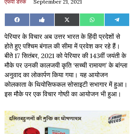
एफपी डेस्‍क
September 21, 2021
Share
Share
Share
Share
Share
Facebook
Like
X
WhatsApp
Teleg
on
on
on
on
on
on
(Twitter)
Facebook
पेरियार के विचार अब उत्तर भारत के हिंदी प्रदेशों से
होते हुए पश्चिम बंगाल की सीमा में प्रवेश कर रहे हैं।
बीते 17 सितंबर, 2021 को पेरियार की 143वीं जयंती के
मौके पर उनकी कालजयी कृति ‘सच्ची रामायण’ के बांग्ला
अनुवाद का लोकार्पण किया गया। यह आयोजन
कोलकाता के थियोसिफकल सोसाइटी सभागार में हुआ।
इस मौके पर एक विचार गोष्ठी का आयोजन भी हुआ।