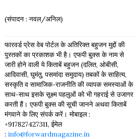
(संपादन : नवल/अनिल)
फारवर्ड प्रेस वेब पोर्टल के अतिरिक्‍त बहुजन मुद्दों की
पुस्‍तकों का प्रकाशक भी है। एफपी बुक्‍स के नाम से
जारी होने वाली ये किताबें बहुजन (दलित, ओबीसी,
आदिवासी, घुमंतु, पसमांदा समुदाय) तबकों के साहित्‍य,
सस्‍क‍ृति व सामाजिक-राजनीति की व्‍यापक समस्‍याओं के
साथ-साथ इसके सूक्ष्म पहलुओं को भी गहराई से उजागर
करती हैं। एफपी बुक्‍स की सूची जानने अथवा किताबें
मंगवाने के लिए संपर्क करें। मोबाइल :
+917827427311, ईमेल
:
info@forwardmagazine.in