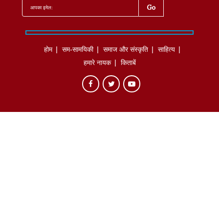
होम
सम-सामयिकी
समाज और संस्कृति
साहित्‍य
हमारे नायक
किताबें