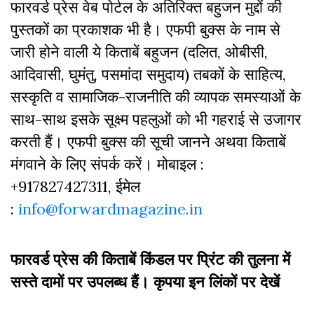
फारवर्ड प्रेस वेब पोर्टल के अतिरिक्‍त बहुजन मुद्दों की
पुस्‍तकों का प्रकाशक भी है। एफपी बुक्‍स के नाम से
जारी होने वाली ये किताबें बहुजन (दलित, ओबीसी,
आदिवासी, घुमंतु, पसमांदा समुदाय) तबकों के साहित्‍य,
सस्‍क‍ृति व सामाजिक-राजनीति की व्‍यापक समस्‍याओं के
साथ-साथ इसके सूक्ष्म पहलुओं को भी गहराई से उजागर
करती हैं। एफपी बुक्‍स की सूची जानने अथवा किताबें
मंगवाने के लिए संपर्क करें। मोबाइल :
+917827427311, ईमेल
:
info@forwardmagazine.in
फारवर्ड प्रेस की किताबें किंडल पर प्रिंट की तुलना में
सस्ते दामों पर उपलब्ध हैं। कृपया इन लिंकों पर देखें