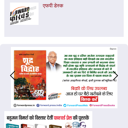
एफपी डेस्‍क