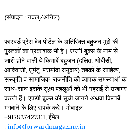
(संपादन : नवल/अनिल)
फारवर्ड प्रेस वेब पोर्टल के अतिरिक्‍त बहुजन मुद्दों की
पुस्‍तकों का प्रकाशक भी है। एफपी बुक्‍स के नाम से
जारी होने वाली ये किताबें बहुजन (दलित, ओबीसी,
आदिवासी, घुमंतु, पसमांदा समुदाय) तबकों के साहित्‍य,
सस्‍क‍ृति व सामाजिक-राजनीति की व्‍यापक समस्‍याओं के
साथ-साथ इसके सूक्ष्म पहलुओं को भी गहराई से उजागर
करती हैं। एफपी बुक्‍स की सूची जानने अथवा किताबें
मंगवाने के लिए संपर्क करें। मोबाइल :
+917827427311, ईमेल
:
info@forwardmagazine.in