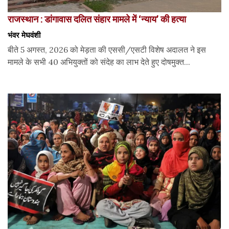
राजस्थान : डांगावास दलित संहार मामले में ‘न्याय’ की हत्या
भंवर मेघवंशी
बीते 5 अगस्त, 2026 को मेड़ता की एससी/एसटी विशेष अदालत ने इस
मामले के सभी 40 अभियुक्तों को संदेह का लाभ देते हुए दोषमुक्त...