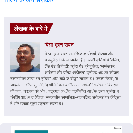
लेखक के बारे में
विद्या भूषण रावत
विद्या भूषण रावत सामाजिक कार्यकर्ता, लेखक और
डाक्यूमेंट्री फिल्म निर्माता हैं। उनकी कृतियों में 'दलित,
लैंड एंड डिग्निटी', 'प्रेस एंड प्रेजुडिस', 'अम्बेडकर,
अयोध्या और दलित आंदोलन', 'इम्पैक्ट आॅफ स्पेशल
इकोनोमिक जोन्स इन इंडिया' और 'तर्क के यौद्धा' शामिल हैं। उनकी फिल्में, 'द
साईलेंस आॅफ सुनामी', 'द पाॅलिटिक्स आॅफ राम टेम्पल', 'अयोध्या : विरासत
की जंग', 'बदलाव की ओर : स्ट्रगल आॅफ वाल्मीकीज़ आॅफ उत्तर प्रदेश' व
'लिविंग आॅन द ऐजिज़', समकालीन सामाजिक-राजनैतिक सरोकारों पर केंद्रित
हैं और उनकी सूक्ष्म पड़ताल करती हैं।