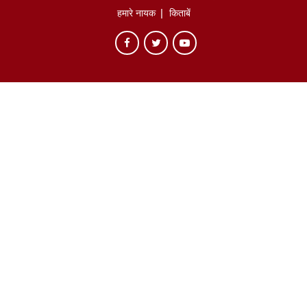
हमारे नायक
किताबें