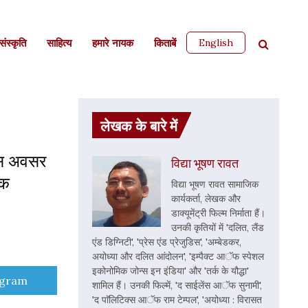
English
ंस्कृति
साहित्‍य
हमारे नायक
किताबें
लेखक के बारे में
 इस अवसर
विद्या भूषण रावत
एक
विद्या भूषण रावत सामाजिक
कार्यकर्ता, लेखक और
डाक्यूमेंट्री फिल्म निर्माता हैं।
उनकी कृतियों में 'दलित, लैंड
एंड डिग्निटी', 'प्रेस एंड प्रेजुडिस', 'अम्बेडकर,
अयोध्या और दलित आंदोलन', 'इम्पैक्ट आॅफ स्पेशल
इकोनोमिक जोन्स इन इंडिया' और 'तर्क के यौद्धा'
e
egram
शामिल हैं। उनकी फिल्में, 'द साईलेंस आॅफ सुनामी',
'द पाॅलिटिक्स आॅफ राम टेम्पल', 'अयोध्या : विरासत