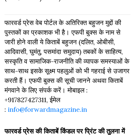
फारवर्ड प्रेस वेब पोर्टल के अतिरिक्‍त बहुजन मुद्दों की
पुस्‍तकों का प्रकाशक भी है। एफपी बुक्‍स के नाम से
जारी होने वाली ये किताबें बहुजन (दलित, ओबीसी,
आदिवासी, घुमंतु, पसमांदा समुदाय) तबकों के साहित्‍य,
सस्‍क‍ृति व सामाजिक-राजनीति की व्‍यापक समस्‍याओं के
साथ-साथ इसके सूक्ष्म पहलुओं को भी गहराई से उजागर
करती हैं। एफपी बुक्‍स की सूची जानने अथवा किताबें
मंगवाने के लिए संपर्क करें। मोबाइल :
+917827427311, ईमेल
:
info@forwardmagazine.in
फारवर्ड प्रेस की किताबें किंडल पर प्रिंट की तुलना में