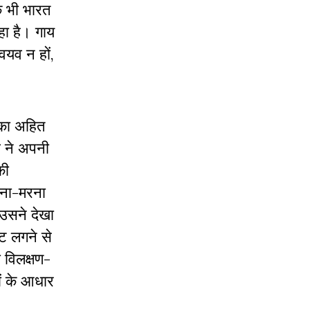
क भी भारत
हा है। गाय
वयव न हों,
 का अहित
व ने अपनी
की
ीना-मरना
 उसने देखा
ोट लगने से
ो विलक्षण-
ों के आधार