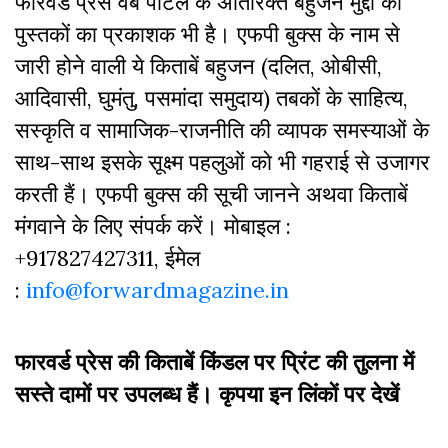
फारवर्ड प्रेस वेब पोर्टल के अतिरिक्‍त बहुजन मुद्दों की
पुस्‍तकों का प्रकाशक भी है। एफपी बुक्‍स के नाम से
जारी होने वाली ये किताबें बहुजन (दलित, ओबीसी,
आदिवासी, घुमंतु, पसमांदा समुदाय) तबकों के साहित्‍य,
सस्‍क‍ृति व सामाजिक-राजनीति की व्‍यापक समस्‍याओं के
साथ-साथ इसके सूक्ष्म पहलुओं को भी गहराई से उजागर
करती हैं। एफपी बुक्‍स की सूची जानने अथवा किताबें
मंगवाने के लिए संपर्क करें। मोबाइल :
+917827427311, ईमेल
:
info@forwardmagazine.in
फारवर्ड प्रेस की किताबें किंडल पर प्रिंट की तुलना में
सस्ते दामों पर उपलब्ध हैं। कृपया इन लिंकों पर देखें