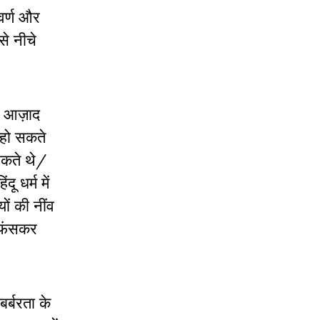
वर्ण और
से नीचे
से आज़ाद
 हो सकते
 सकते थे/
ू धर्म में
ों की नींव
ं फंसकर
र्बरता के