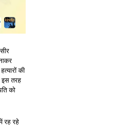
ौसीर
हनाकर
त्यारों की
ी इस तरह
िति को
ं रह रहे