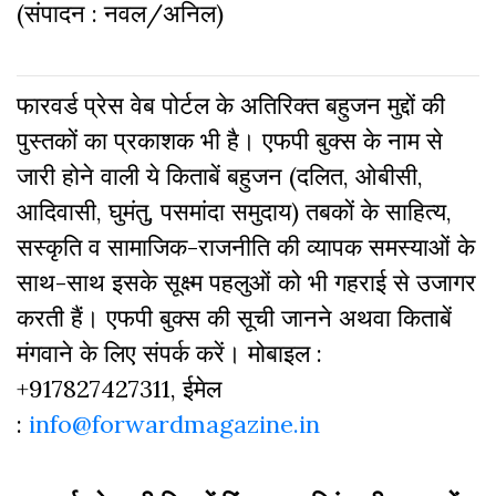
(संपादन : नवल/अनिल)
फारवर्ड प्रेस वेब पोर्टल के अतिरिक्‍त बहुजन मुद्दों की
पुस्‍तकों का प्रकाशक भी है। एफपी बुक्‍स के नाम से
जारी होने वाली ये किताबें बहुजन (दलित, ओबीसी,
आदिवासी, घुमंतु, पसमांदा समुदाय) तबकों के साहित्‍य,
सस्‍क‍ृति व सामाजिक-राजनीति की व्‍यापक समस्‍याओं के
साथ-साथ इसके सूक्ष्म पहलुओं को भी गहराई से उजागर
करती हैं। एफपी बुक्‍स की सूची जानने अथवा किताबें
मंगवाने के लिए संपर्क करें। मोबाइल :
+917827427311, ईमेल
:
info@forwardmagazine.in