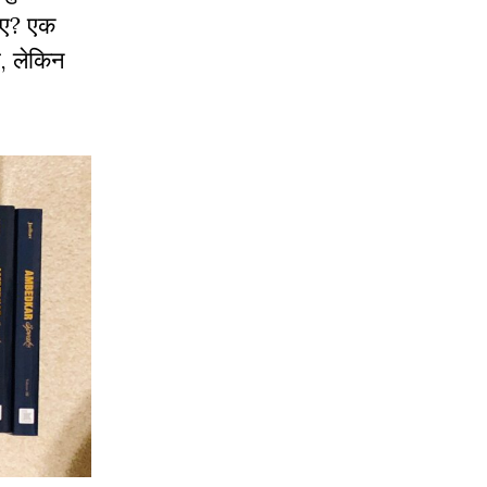
हुए? एक
ै, लेकिन