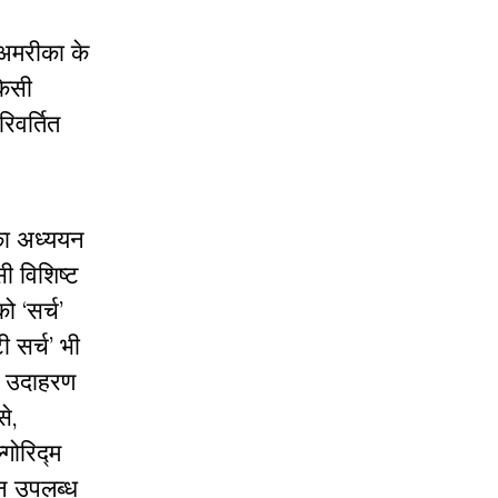
 अमरीका के
किसी
रिवर्तित
का अध्ययन
ी विशिष्ट
ो ‘सर्च’
ी सर्च’ भी
ं। उदाहरण
से,
गोरिद्म
ैन उपलब्ध