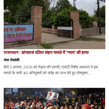
राजस्थान : डांगावास दलित संहार मामले में ‘न्याय’ की हत्या
भंवर मेघवंशी
बीते 5 अगस्त, 2026 को मेड़ता की एससी/एसटी विशेष अदालत ने इस
मामले के सभी 40 अभियुक्तों को संदेह का लाभ देते हुए दोषमुक्त...