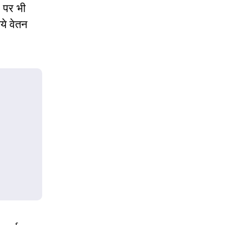
र पर भी
ाये वेतन