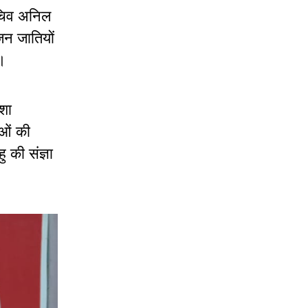
सचिव अनिल
जन जातियों
 है।
शा
ाओं की
 की संज्ञा