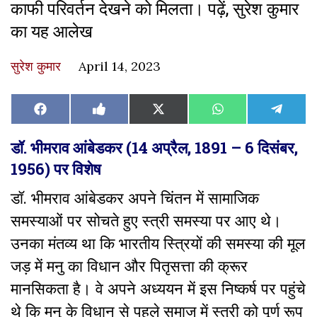
काफी परिवर्तन देखने को मिलता। पढ़ें, सुरेश कुमार
का यह आलेख
सुरेश कुमार
April 14, 2023
Share
Share
Share
Share
Share
Facebook
Like
X
WhatsApp
Teleg
on
on
on
on
on
on
(Twitter)
Facebook
डॉ. भीमराव आंबेडकर (14 अप्रैल, 1891 – 6 दिसंबर,
1956) पर विशेष
डॉ. भीमराव आंबेडकर अपने चिंतन में सामाजिक
समस्याओं पर सोचते हुए स्त्री समस्या पर आए थे।
उनका मंतव्य था कि भारतीय स्त्रियों की समस्या की मूल
जड़ में मनु का विधान और पितृसत्ता की क्रूर
मानसिकता है। वे अपने अध्ययन में इस निष्कर्ष पर पहुंचे
थे कि मनु के विधान से पहले समाज में स्त्री को पूर्ण रूप