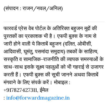
(संपादन : राजन/नवल/अनिल)
फारवर्ड प्रेस वेब पोर्टल के अतिरिक्‍त बहुजन मुद्दों की
पुस्‍तकों का प्रकाशक भी है। एफपी बुक्‍स के नाम से
जारी होने वाली ये किताबें बहुजन (दलित, ओबीसी,
आदिवासी, घुमंतु, पसमांदा समुदाय) तबकों के साहित्‍य,
सस्‍क‍ृति व सामाजिक-राजनीति की व्‍यापक समस्‍याओं के
साथ-साथ इसके सूक्ष्म पहलुओं को भी गहराई से उजागर
करती हैं। एफपी बुक्‍स की सूची जानने अथवा किताबें
मंगवाने के लिए संपर्क करें। मोबाइल :
+917827427311, ईमेल
:
info@forwardmagazine.in