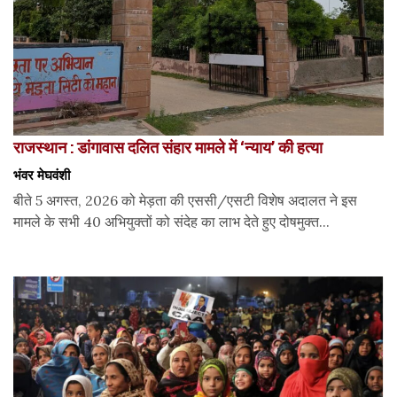
राजस्थान : डांगावास दलित संहार मामले में ‘न्याय’ की हत्या
भंवर मेघवंशी
बीते 5 अगस्त, 2026 को मेड़ता की एससी/एसटी विशेष अदालत ने इस
मामले के सभी 40 अभियुक्तों को संदेह का लाभ देते हुए दोषमुक्त...