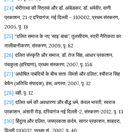
[24]
थेरीगाथा
की
स्त्रियां
और
डॉ.
आंबेडकर,
डॉ.
धर्मवीर,
वाणी
प्रकाशन, 21-
ए
दरियागंज,
नई
दिल्ली – 110002,
प्रथम
संस्करण,
2005,
पृ. 18
[25]
“
दलित
समाज
के
नए ‘
साइ’
बाबा”,
तुलसीराम,
स्त्री
नैतिकता
का
तालीबानीकरण,
संस्करण, 2009,
पृ. 82
[26]
दलित
संस्कृति
और
समाज,
डॉ.
तेज
सिंह,
आधार
प्रकाशन,
पंचकुला (
हरियाणा),
प्रथम
संस्करण, 2007,
पृ. 158
[27]
‘
अघोषित
पाबंदियों
के
बीच
सत्ता-
विमर्श
और
दलित’,
श्यौराज
सिंह
बेचैन (
अतिथि
संपादक),
हंस,
अगस्त, 2007,
पृ. 12
[28]
वही,
पृ. 12
[29]
दलित
धर्म
की
अवधारणा
और
बौद्ध
धर्म,
कंवल
भारती,
स्वराज
प्रकाशन,
अंसारी
रोड़,
दरियागंज
नई
दिल्ली-2,
संस्करण-2012,
पृ. 13
[30]
हिंदुत्व और दलित, जयप्रकाश कर्दम, सागर प्रकाशन, शाहदरा,
दिल्ली 110032, प्रथम सं., 2007, पृ. 40