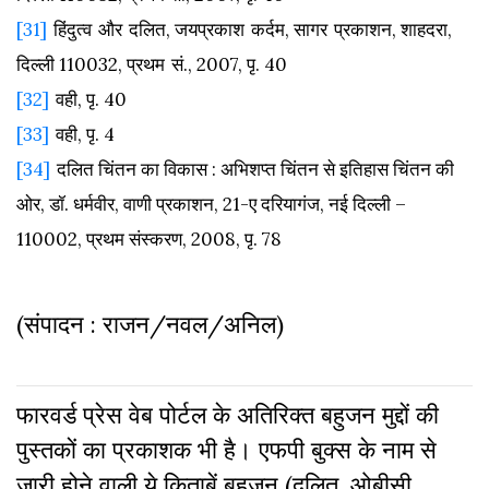
[31]
हिंदुत्व
और
दलित
,
जयप्रकाश
कर्दम
,
सागर
प्रकाशन
,
शाहदरा
,
दिल्ली
110032,
प्रथम
सं
., 2007,
पृ
. 40
[32]
वही,
पृ. 40
[33]
वही,
पृ. 4
[34]
दलित चिंतन का विकास : अभिशप्त चिंतन से इतिहास चिंतन की
ओर, डॉ. धर्मवीर, वाणी प्रकाशन, 21-ए दरियागंज, नई दिल्ली –
110002, प्रथम संस्करण, 2008, पृ. 78
(संपादन : राजन/नवल/अनिल)
फारवर्ड प्रेस वेब पोर्टल के अतिरिक्‍त बहुजन मुद्दों की
पुस्‍तकों का प्रकाशक भी है। एफपी बुक्‍स के नाम से
जारी होने वाली ये किताबें बहुजन (दलित, ओबीसी,