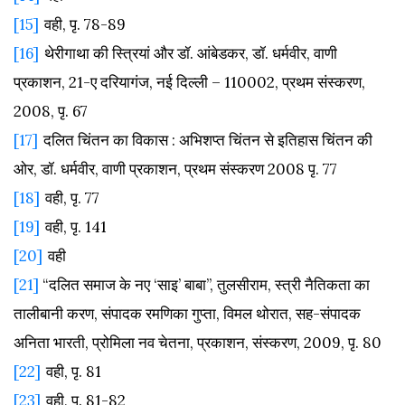
[15]
वही,
पृ. 78-89
[16]
थेरीगाथा
की
स्त्रियां
और
डॉ.
आंबेडकर,
डॉ.
धर्मवीर,
वाणी
प्रकाशन, 21-
ए
दरियागंज,
नई
दिल्ली – 110002,
प्रथम
संस्करण,
2008,
पृ. 67
[17]
दलित
चिंतन
का
विकास :
अभिशप्त
चिंतन
से
इतिहास
चिंतन
की
ओर,
डॉ.
धर्मवीर,
वाणी
प्रकाशन,
प्रथम
संस्करण 2008
पृ. 77
[18]
वही,
पृ. 77
[19]
वही,
पृ. 141
[20]
वही
[21]
“
दलित
समाज
के
नए ‘
साइ’
बाबा”,
तुलसीराम,
स्त्री
नैतिकता
का
तालीबानी
करण,
संपादक
रमणिका
गुप्ता,
विमल
थोरात,
सह-
संपादक
अनिता
भारती,
प्रोमिला
नव
चेतना,
प्रकाशन,
संस्करण, 2009,
पृ. 80
[22]
वही,
पृ. 81
[23]
वही,
पृ. 81-82