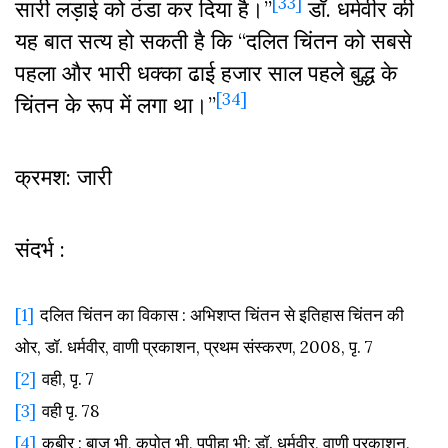
[33]
सारी लड़ाई को ठंडा कर दिया है।”
डॉ. धर्मवीर की
यह बात सत्य हो सकती है कि “दलित चिंतन को सबसे
पहला और भारी धक्का ढाई हजार साल पहले बुद्ध के
[34]
चिंतन के रूप में लगा था।”
क्रमश: जारी
संदर्भ :
[1]
दलित
चिंतन
का
विकास :
अभिशप्त
चिंतन
से
इतिहास
चिंतन
की
ओर,
डॉ.
धर्मवीर,
वाणी
प्रकाशन,
प्रथम
संस्करण, 2008,
पृ. 7
[2]
वही,
पृ. 7
[3]
वही
पृ. 78
[4]
कबीर :
बाज
भी,
कपोत
भी,
पपीहा
भी;
डॉ.
धर्मवीर,
वाणी
प्रकाशन,