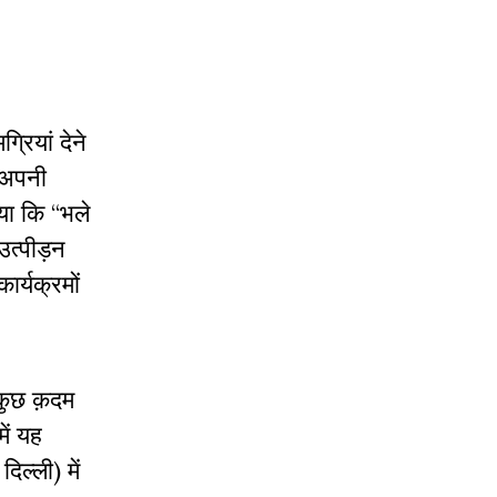
्रियां देने
 अपनी
ाया कि “भले
उत्पीड़न
ार्यक्रमों
 कुछ क़दम
ें यह
ल्ली) में