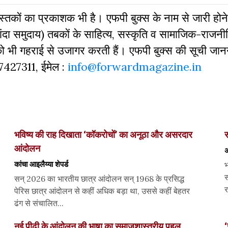
 पुस्‍तकों का प्रकाशक भी है। एफपी बुक्‍स के नाम से जारी होने
दा समुदाय) तबकों के साहित्‍य, सस्‍क‍ृति व सामाजिक-राजनी
 को भी गहराई से उजागर करती हैं। एफपी बुक्‍स की सूची जा
827427311, ईमेल :
info@forwardmagazine.in
भविष्य की राह दिखाता ‘कॉकरोचों’ का अनूठा और असरदार
स
आंदोलन
अ
कांचा आइलैय्या शेपर्ड
भ
स
सन् 2026 का भारतीय छात्र आंदोलन सन् 1968 के प्रसिद्ध
र
पेरिस छात्र आंदोलन से कहीं अधिक बड़ा था, उससे कहीं बेहतर
ढंग से संचालित...
नई पीढ़ी के आंदोलन की भाषा का समाजशास्त्रीय पहलू
‘