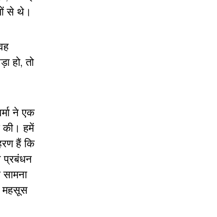
ों से थे।
 वह
़ा हो, तो
्मा ने एक
 की। हमें
रण हैं कि
न प्रबंधन
ा सामना
त महसूस