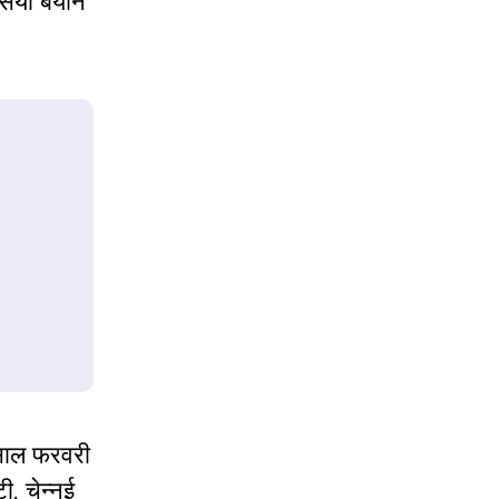
िसिया बयान
 साल फरवरी
, चेन्नई