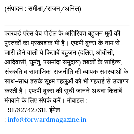
(संपादन : समीक्षा/राजन/अनिल)
फारवर्ड प्रेस वेब पोर्टल के अतिरिक्‍त बहुजन मुद्दों की
पुस्‍तकों का प्रकाशक भी है। एफपी बुक्‍स के नाम से
जारी होने वाली ये किताबें बहुजन (दलित, ओबीसी,
आदिवासी, घुमंतु, पसमांदा समुदाय) तबकों के साहित्‍य,
संस्‍क‍ृति व सामाजिक-राजनीति की व्‍यापक समस्‍याओं के
साथ-साथ इसके सूक्ष्म पहलुओं को भी गहराई से उजागर
करती हैं। एफपी बुक्‍स की सूची जानने अथवा किताबें
मंगवाने के लिए संपर्क करें। मोबाइल :
+917827427311, ईमेल
:
info@forwardmagazine.in