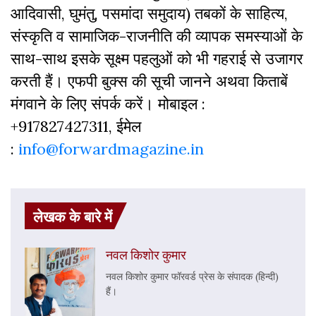
आदिवासी, घुमंतु, पसमांदा समुदाय) तबकों के साहित्‍य,
संस्‍क‍ृति व सामाजिक-राजनीति की व्‍यापक समस्‍याओं के
साथ-साथ इसके सूक्ष्म पहलुओं को भी गहराई से उजागर
करती हैं। एफपी बुक्‍स की सूची जानने अथवा किताबें
मंगवाने के लिए संपर्क करें। मोबाइल :
+917827427311, ईमेल
:
info@forwardmagazine.in
लेखक के बारे में
नवल किशोर कुमार
नवल किशोर कुमार फॉरवर्ड प्रेस के संपादक (हिन्दी)
हैं।