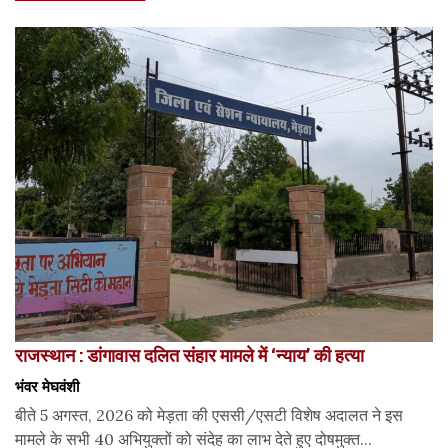
राजस्थान : डांगावास दलित संहार मामले में ‘न्याय’ की हत्या
भंवर मेघवंशी
बीते 5 अगस्त, 2026 को मेड़ता की एससी/एसटी विशेष अदालत ने इस
मामले के सभी 40 अभियुक्तों को संदेह का लाभ देते हुए दोषमुक्त...