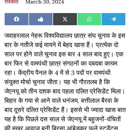
रविकांत
March 30, 2024
Share
Share
Share
Share
Share
Facebook
Like
X
WhatsApp
Teleg
on
on
on
on
on
on
(Twitter)
Facebook
जवाहरलाल नेहरू विश्वविद्यालय छात्र संघ चुनाव के इस
बार के नतीजे कई मायने में बेहद खास हैं। प्रत्येक दो
साल पर होने वाले चुनाव इस बार 4 साल बाद हुए। एक
बार फिर से वामपंथी छात्र संगठनों का दबदबा कायम
रहा। केंद्रीय पैनल के 4 में से 3 पदों पर वामपंथी
संयुक्त मोर्चा चुनाव जीता। यह भी गौरतलब है कि
जेएनयू को तीन दशक बाद पहला दलित प्रेसिडेंट मिला।
बिहार के गया से आने वाले धनंजय, बत्तीलाल बैरवा के
बाद दूसरे दलित प्रेसिडेंट हैं। इससे भी ज्यादा खास बात
यह है कि पिछले दस साल से जेएनयू में बहुजनों-वंचितों
की मुखर आवाज बनी बिरसा आंबेडकर फुले स्टूडेंट्स