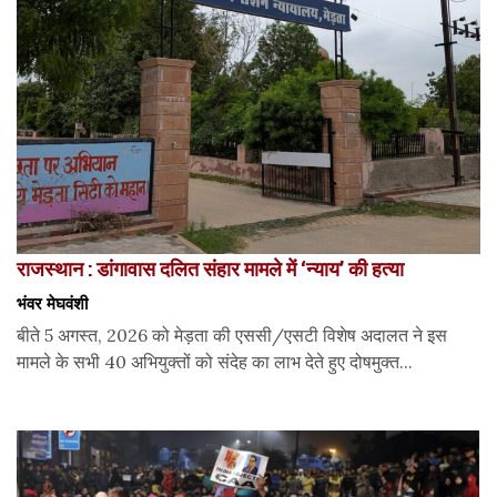
राजस्थान : डांगावास दलित संहार मामले में ‘न्याय’ की हत्या
भंवर मेघवंशी
बीते 5 अगस्त, 2026 को मेड़ता की एससी/एसटी विशेष अदालत ने इस
मामले के सभी 40 अभियुक्तों को संदेह का लाभ देते हुए दोषमुक्त...