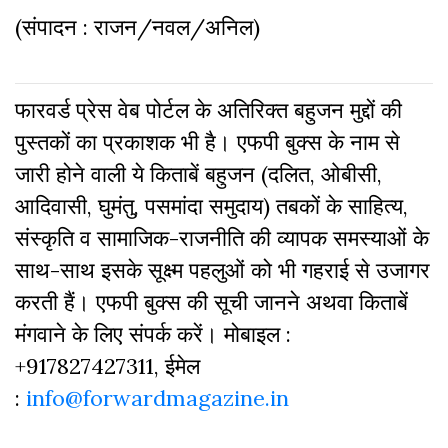
(संपादन : राजन/नवल/अनिल)
फारवर्ड प्रेस वेब पोर्टल के अतिरिक्‍त बहुजन मुद्दों की
पुस्‍तकों का प्रकाशक भी है। एफपी बुक्‍स के नाम से
जारी होने वाली ये किताबें बहुजन (दलित, ओबीसी,
आदिवासी, घुमंतु, पसमांदा समुदाय) तबकों के साहित्‍य,
संस्‍क‍ृति व सामाजिक-राजनीति की व्‍यापक समस्‍याओं के
साथ-साथ इसके सूक्ष्म पहलुओं को भी गहराई से उजागर
करती हैं। एफपी बुक्‍स की सूची जानने अथवा किताबें
मंगवाने के लिए संपर्क करें। मोबाइल :
+917827427311, ईमेल
:
info@forwardmagazine.in