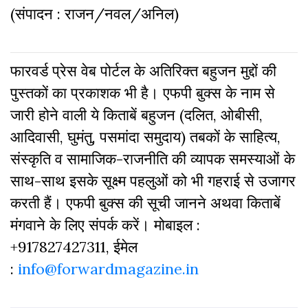
(संपादन : राजन/नवल/अनिल)
फारवर्ड प्रेस वेब पोर्टल के अतिरिक्‍त बहुजन मुद्दों की
पुस्‍तकों का प्रकाशक भी है। एफपी बुक्‍स के नाम से
जारी होने वाली ये किताबें बहुजन (दलित, ओबीसी,
आदिवासी, घुमंतु, पसमांदा समुदाय) तबकों के साहित्‍य,
संस्‍क‍ृति व सामाजिक-राजनीति की व्‍यापक समस्‍याओं के
साथ-साथ इसके सूक्ष्म पहलुओं को भी गहराई से उजागर
करती हैं। एफपी बुक्‍स की सूची जानने अथवा किताबें
मंगवाने के लिए संपर्क करें। मोबाइल :
+917827427311, ईमेल
:
info@forwardmagazine.in