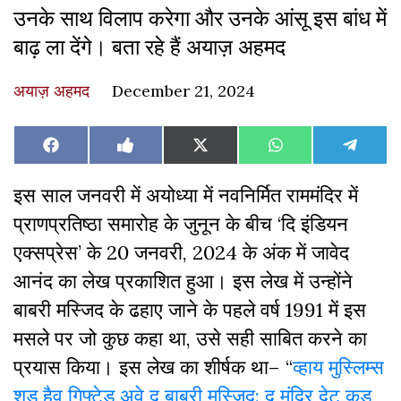
उनके साथ विलाप करेगा और उनके आंसू इस बांध में
बाढ़ ला देंगे। बता रहे हैं अयाज़ अहमद
अयाज़ अहमद
December 21, 2024
Share
Share
Share
Share
Share
Facebook
Like
X
WhatsApp
Teleg
on
on
on
on
on
on
(Twitter)
Facebook
इस साल जनवरी में अयोध्या में नवनिर्मित राममंदिर में
प्राणप्रतिष्ठा समारोह के जुनून के बीच ‘दि इंडियन
एक्सप्रेस’ के 20 जनवरी, 2024 के अंक में जावेद
आनंद का लेख प्रकाशित हुआ। इस लेख में उन्होंने
बाबरी मस्जिद के ढहाए जाने के पहले वर्ष 1991 में इस
मसले पर जो कुछ कहा था, उसे सही साबित करने का
प्रयास किया। इस लेख का शीर्षक था– “
व्हाय मुस्लिम्स
शुड हैव गिफ्टेड अवे द बाबरी मस्जिद: द मंदिर देट कुड