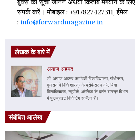
बुक्‍स की सूची जानने अथवा किताबें मंगवाने के लिए
संपर्क करें। मोबाइल : +917827427311, ईमेल
:
info@forwardmagazine.in
लेखक के बारे में
अयाज़ अहमद
डॉ. अयाज़ अहमद कर्णावती विश्वविद्यालय, गांधीनगर,
गुजरात में विधि शास्त्र के प्रोफेसर व कोलंबिया
विश्वविद्यालय, न्यूयॉर्क, अमेरिका के दर्शन शास्त्र विभाग
में फुलब्राइट विजिटिंग स्कॉलर हैं।
संबंधित आलेख