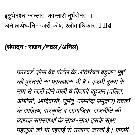
इक्षुभेदश्च कान्तारः कान्तारो दुर्भरोदरः ॥
अनेकार्थध्वनिमञ्जरी कोष, श्लोकाधिकारः 1.114
(संपादन : राजन/नवल/अनिल)
फारवर्ड प्रेस वेब पोर्टल के अतिरिक्‍त बहुजन मुद्दों
की पुस्‍तकों का प्रकाशक भी है। एफपी बुक्‍स के
नाम से जारी होने वाली ये किताबें बहुजन (दलित,
ओबीसी, आदिवासी, घुमंतु, पसमांदा समुदाय) तबकों
के साहित्‍य, संस्‍क‍ृति व सामाजिक-राजनीति की
व्‍यापक समस्‍याओं के साथ-साथ इसके सूक्ष्म
पहलुओं को भी गहराई से उजागर करती हैं। एफपी