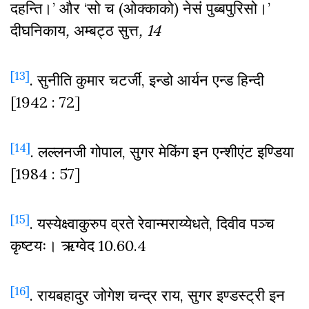
दहन्ति।’ और ‘सो च (ओक्काको) नेसं पुब्बपुरिसो।’
दीघनिकाय
,
अम्बट्ठ सुत्त
, 14
[13]
. सुनीति कुमार चटर्जी, इन्डो आर्यन एन्ड हिन्दी
[1942 : 72]
[14]
. लल्लनजी गोपाल, सुगर मेकिंग इन एन्शीएंट इण्डिया
[1984 : 57]
[15]
. यस्येक्ष्वाकुरुप व्रते रेवान्मराय्येधते, दिवीव पञ्च
कृष्टयः। ऋग्वेद 10.60.4
[16]
. रायबहादुर जोगेश चन्द्र राय, सुगर इण्डस्ट्री इन