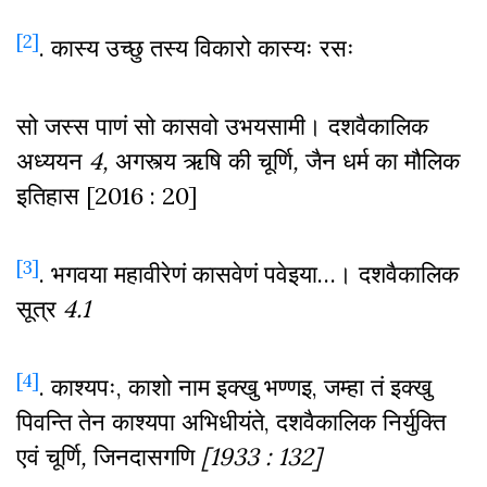
[2]
. कास्य उच्छु तस्य विकारो कास्यः रसः
सो जस्स पाणं सो कासवो उभयसामी। दशवैकालिक
अध्ययन
4,
अगस्त्य ऋषि की चूर्णि
,
जैन धर्म का मौलिक
इतिहास [2016 : 20]
[3]
. भगवया महावीरेणं कासवेणं पवेइया…। दशवैकालिक
सूत्र
4.1
[4]
. काश्यपः, काशो नाम इक्खु भण्णइ, जम्हा तं इक्खु
पिवन्ति तेन काश्यपा अभिधीयंते, दशवैकालिक निर्युक्ति
एवं चूर्णि
,
जिनदासगणि
[1933 : 132]