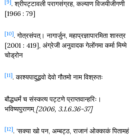
[9]
. श्रीपट्टावली परागसंग्रह, कल्याण विजयीजीगणी
[1966 : 79]
[10]
. गोत्रसंपत्। नागार्जुन, महाप्रज्ञापारमिता शास्त्र
[2001 : 419], अंग्रेजी अनुवादक गेलोंगमा कर्मा मिग्मे
चोड्रोन
[11]
. काश्यपादुद्भवो देवो गौतमो नाम विश्रुतः
बौद्धधर्मं च संस्कत्य पट्टणे प्राप्तवान्हरिः।
भविष्यपुराणम्
[2006, 3.1.6.36-37]
[12]
. ‘सक्या खो पन, अम्बट्ठ, राजानं ओक्काकं पितामहं