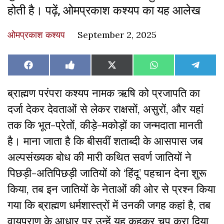
होती है। पढ़ें, ओमप्रकाश कश्यप का यह आलेख
ओमप्रकाश कश्यप
September 2, 2025
Share
Share
Share
Share
Share
Facebook
Like
X
WhatsApp
Teleg
on
on
on
on
on
on
(Twitter)
Facebook
ब्राह्मण परंपरा कश्यप नामक ऋषि को प्रजापति का
दर्जा देकर देवताओं से लेकर राक्षसों, असुरों, और यहां
तक कि भूत-प्रेतों, कीड़े-मकोड़ों का जन्मदाता मानती
है। माना जाता है कि बीसवीं शताब्दी के आसपास जब
अल्पसंख्यक बोध की मारी कथित सवर्ण जातियों ने
पिछड़ी-अतिपिछड़ी जातियों को ‘हिंदू’ पहचान देना शुरू
किया, तब इन जातियों के नेताओं की ओर से प्रश्न किया
गया कि ब्राह्मण धर्मशास्त्रों में उनकी जगह कहां है, तब
वायुपुराण के आधार पर उन्हें यह कहकर चुप करा दिया